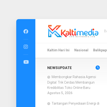
Skip
to
B
content
Kaltim Hari Ini
Nasional
Balikpap
NEWSUPDATE
Membongkar Rahasia Agensi
Digital: Trik Cerdas Membangun
Kredibilitas Toko Online Baru
Agustus 5, 2026
Tantangan Penyediaan Energi di