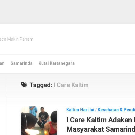
aca Makin Paham
an
Samarinda
Kutai Kartanegara
Tagged:
I Care Kaltim
Kaltim Hari Ini
/
Kesehatan & Pend
I Care Kaltim Adakan 
Masyarakat Samarind