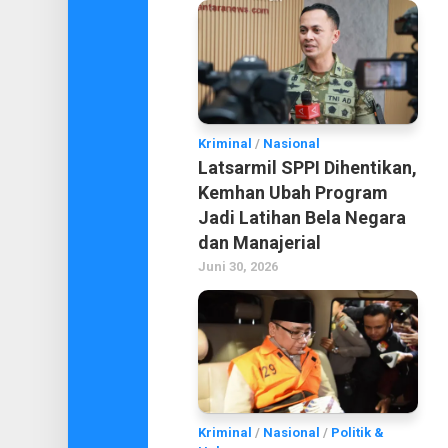
Kriminal
/
Nasional
Latsarmil SPPI Dihentikan,
Kemhan Ubah Program
Jadi Latihan Bela Negara
dan Manajerial
Juni 30, 2026
Kriminal
/
Nasional
/
Politik &