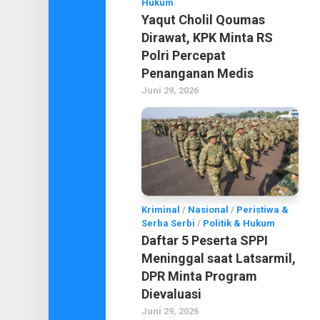
Hukum
Yaqut Cholil Qoumas
Dirawat, KPK Minta RS
Polri Percepat
Penanganan Medis
Juni 29, 2026
Kriminal
/
Nasional
/
Peristiwa &
Serba Serbi
/
Politik & Hukum
Daftar 5 Peserta SPPI
Meninggal saat Latsarmil,
DPR Minta Program
Dievaluasi
Juni 29, 2026