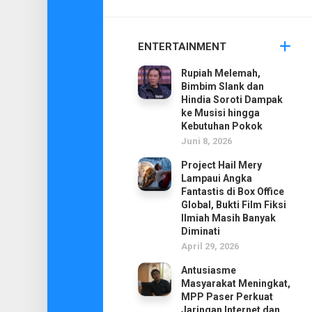
ENTERTAINMENT
Rupiah Melemah,
Bimbim Slank dan
Hindia Soroti Dampak
ke Musisi hingga
Kebutuhan Pokok
Juni 8, 2026
Project Hail Mery
Lampaui Angka
Fantastis di Box Office
Global, Bukti Film Fiksi
Ilmiah Masih Banyak
Diminati
April 29, 2026
Antusiasme
Masyarakat Meningkat,
MPP Paser Perkuat
Jaringan Internet dan