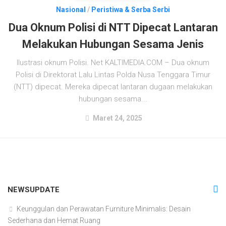
Nasional
/
Peristiwa & Serba Serbi
Dua Oknum Polisi di NTT Dipecat Lantaran
Melakukan Hubungan Sesama Jenis
Ilustrasi oknum Polisi. Net KALTIMEDIA.COM – Dua oknum
Polisi di Direktorat Lalu Lintas Polda Nusa Tenggara Timur
(NTT) dipecat. Mereka dipecat lantaran dugaan melakukan
hubungan sesama...
Maret 24, 2025
NEWSUPDATE
Keunggulan dan Perawatan Furniture Minimalis: Desain
Sederhana dan Hemat Ruang