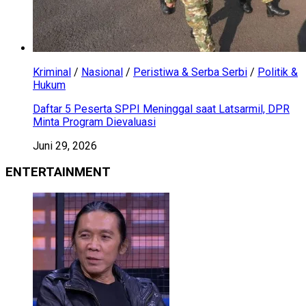
Kriminal
/
Nasional
/
Peristiwa & Serba Serbi
/
Politik &
Hukum
Daftar 5 Peserta SPPI Meninggal saat Latsarmil, DPR
Minta Program Dievaluasi
Juni 29, 2026
ENTERTAINMENT