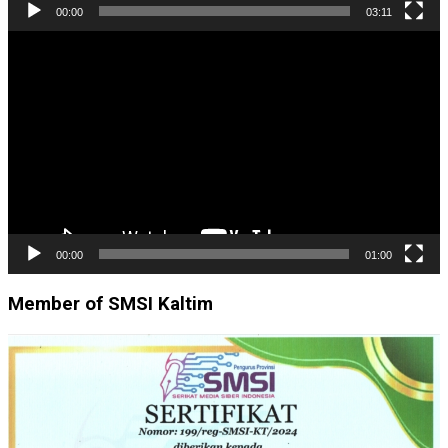
00:00
03:11
Pemutar
Video
00:00
01:00
Member of SMSI Kaltim