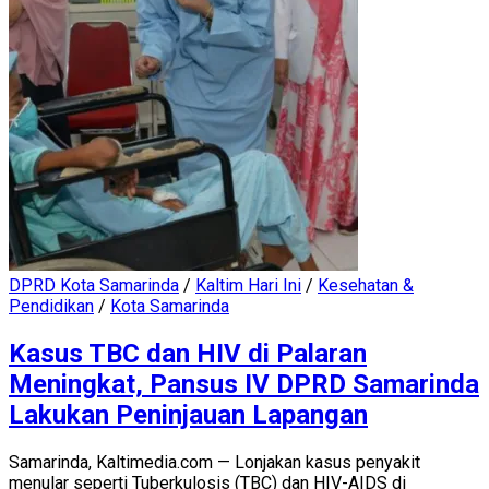
DPRD Kota Samarinda
/
Kaltim Hari Ini
/
Kesehatan &
Pendidikan
/
Kota Samarinda
Kasus TBC dan HIV di Palaran
Meningkat, Pansus IV DPRD Samarinda
Lakukan Peninjauan Lapangan
Samarinda, Kaltimedia.com — Lonjakan kasus penyakit
menular seperti Tuberkulosis (TBC) dan HIV-AIDS di