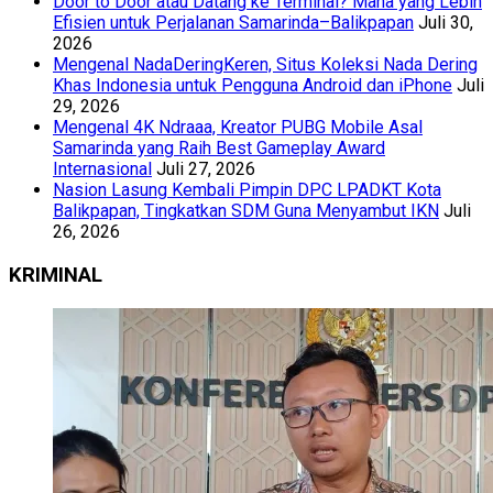
Door to Door atau Datang ke Terminal? Mana yang Lebih
Efisien untuk Perjalanan Samarinda–Balikpapan
Juli 30,
2026
Mengenal NadaDeringKeren, Situs Koleksi Nada Dering
Khas Indonesia untuk Pengguna Android dan iPhone
Juli
29, 2026
Mengenal 4K Ndraaa, Kreator PUBG Mobile Asal
Samarinda yang Raih Best Gameplay Award
Internasional
Juli 27, 2026
Nasion Lasung Kembali Pimpin DPC LPADKT Kota
Balikpapan, Tingkatkan SDM Guna Menyambut IKN
Juli
26, 2026
KRIMINAL