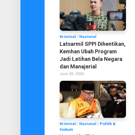
Kriminal
/
Nasional
Latsarmil SPPI Dihentikan,
Kemhan Ubah Program
Jadi Latihan Bela Negara
dan Manajerial
Juni 30, 2026
Kriminal
/
Nasional
/
Politik &
Hukum