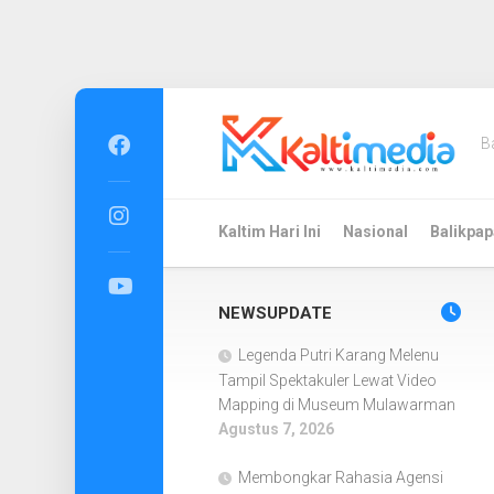
Skip
to
B
content
Kaltim Hari Ini
Nasional
Balikpap
NEWSUPDATE
Legenda Putri Karang Melenu
Tampil Spektakuler Lewat Video
Mapping di Museum Mulawarman
Agustus 7, 2026
Membongkar Rahasia Agensi