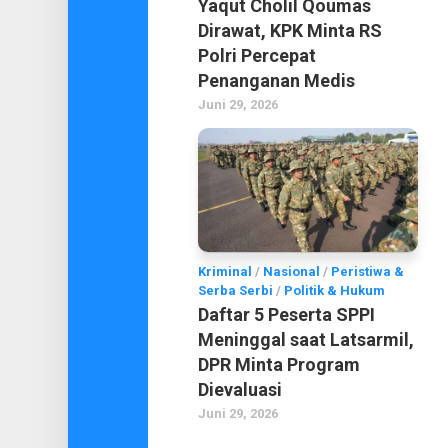
Yaqut Cholil Qoumas
Dirawat, KPK Minta RS
Polri Percepat
Penanganan Medis
Juni 29, 2026
Kriminal
/
Nasional
/
Peristiwa &
Serba Serbi
/
Politik & Hukum
Daftar 5 Peserta SPPI
Meninggal saat Latsarmil,
DPR Minta Program
Dievaluasi
Juni 29, 2026