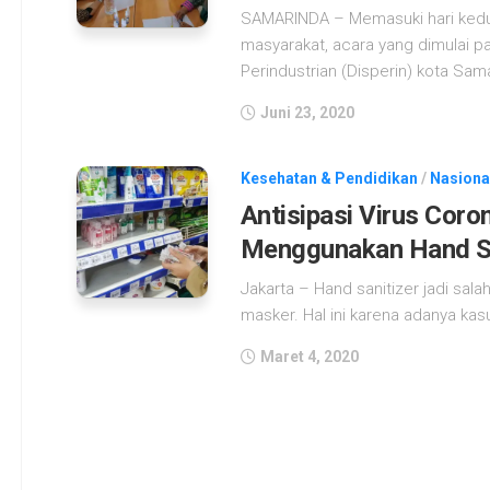
SAMARINDA – Memasuki hari kedua
masyarakat, acara yang dimulai pa
Perindustrian (Disperin) kota Sama
Juni 23, 2020
Kesehatan & Pendidikan
/
Nasiona
Antisipasi Virus Coro
Menggunakan Hand Sa
Jakarta – Hand sanitizer jadi sala
masker. Hal ini karena adanya kasu
Maret 4, 2020