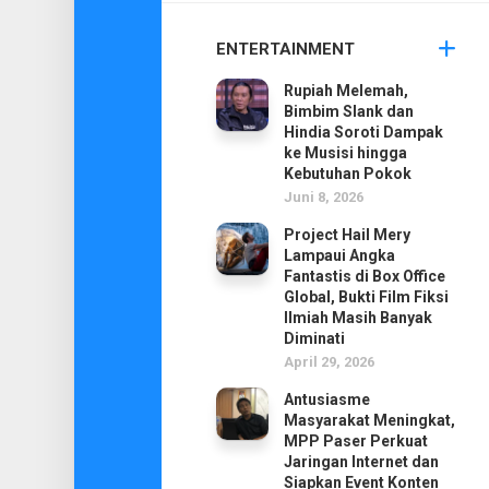
ENTERTAINMENT
Rupiah Melemah,
Bimbim Slank dan
Hindia Soroti Dampak
ke Musisi hingga
Kebutuhan Pokok
Juni 8, 2026
Project Hail Mery
Lampaui Angka
Fantastis di Box Office
Global, Bukti Film Fiksi
Ilmiah Masih Banyak
Diminati
April 29, 2026
Antusiasme
Masyarakat Meningkat,
MPP Paser Perkuat
Jaringan Internet dan
Siapkan Event Konten