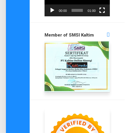
00:00
01:00
Member of SMSI Kaltim