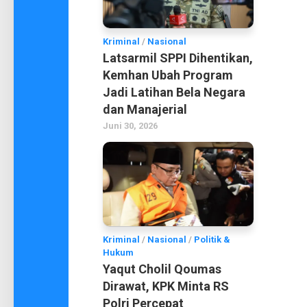
Kriminal
/
Nasional
Latsarmil SPPI Dihentikan,
Kemhan Ubah Program
Jadi Latihan Bela Negara
dan Manajerial
Juni 30, 2026
Kriminal
/
Nasional
/
Politik &
Hukum
Yaqut Cholil Qoumas
Dirawat, KPK Minta RS
Polri Percepat