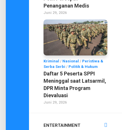
Penanganan Medis
Juni 29, 2026
Kriminal
/
Nasional
/
Peristiwa &
Serba Serbi
/
Politik & Hukum
Daftar 5 Peserta SPPI
Meninggal saat Latsarmil,
DPR Minta Program
Dievaluasi
Juni 29, 2026
ENTERTAINMENT