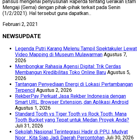
pansus mengenai penyusunan Raperda tentang Gerakan Etam
Mengaji (Gema) dengan pihak-pihak terkait pada Senin
(1/2/2021). Hal tersebut guna dapatkan...
Februari 2, 2021
NEWSUPDATE
Legenda Putri Karang Melenu Tampil Spektakuler Lewat
Video Mapping di Museum Mulawarman
Agustus 7,
2026
Membongkar Rahasia Agensi Digital: Trik Cerdas
Membangun Kredibilitas Toko Online Baru
Agustus 5,
2026
Tantangan Penyediaan Energi di Lokasi Pertambangan
Terpencil
Agustus 2, 2026
RekberPay Perkuat Jasa Rekber Indonesia dengan
Smart URL, Browser Extension, dan Aplikasi Android
Agustus 1, 2026
Standard Tooth vs Tiger Tooth vs Rock Tooth: Mana
Tooth Bucket yang Tepat untuk Medan Proyek Anda?
Juli 31, 2026
Sekolah Nasional Terintegrasi Hadir di PPU, Mudyat
Noor : Kita Siap Jadi Daerah Percontohan
Juli 30, 2026