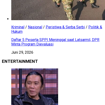
Kriminal
/
Nasional
/
Peristiwa & Serba Serbi
/
Politik &
Hukum
Daftar 5 Peserta SPPI Meninggal saat Latsarmil, DPR
Minta Program Dievaluasi
Juni 29, 2026
ENTERTAINMENT