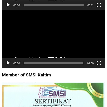
00:00
03:11
Pemutar
Video
00:00
01:00
Member of SMSI Kaltim