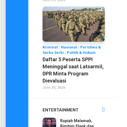
Kriminal
/
Nasional
/
Peristiwa &
Serba Serbi
/
Politik & Hukum
Daftar 5 Peserta SPPI
Meninggal saat Latsarmil,
DPR Minta Program
Dievaluasi
Juni 29, 2026
ENTERTAINMENT
Rupiah Melemah,
Bimbim Slank dan