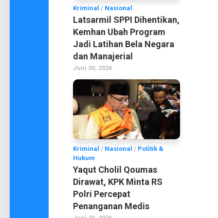
Kriminal
/
Nasional
Latsarmil SPPI Dihentikan,
Kemhan Ubah Program
Jadi Latihan Bela Negara
dan Manajerial
Juni 30, 2026
Kriminal
/
Nasional
/
Politik &
Hukum
Yaqut Cholil Qoumas
Dirawat, KPK Minta RS
Polri Percepat
Penanganan Medis
Juni 29, 2026