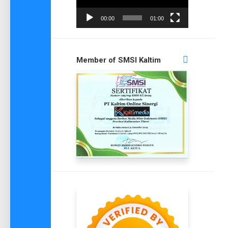
00:00
01:00
Member of SMSI Kaltim