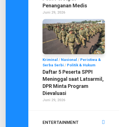
Penanganan Medis
Juni 29, 2026
Kriminal
/
Nasional
/
Peristiwa &
Serba Serbi
/
Politik & Hukum
Daftar 5 Peserta SPPI
Meninggal saat Latsarmil,
DPR Minta Program
Dievaluasi
Juni 29, 2026
ENTERTAINMENT