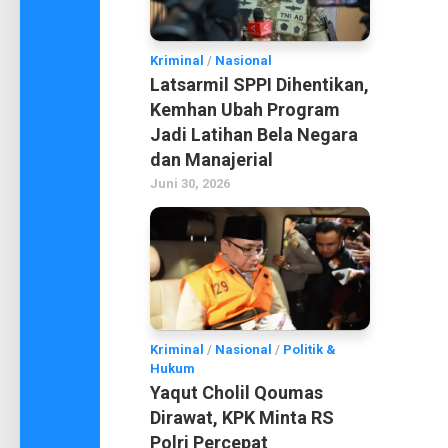
Kriminal
/
Nasional
Latsarmil SPPI Dihentikan,
Kemhan Ubah Program
Jadi Latihan Bela Negara
dan Manajerial
Juni 30, 2026
Kriminal
/
Nasional
/
Politik &
Hukum
Yaqut Cholil Qoumas
Dirawat, KPK Minta RS
Polri Percepat