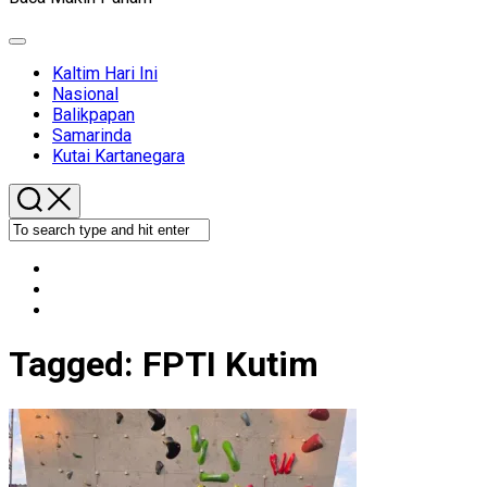
Expand
Menu
Kaltim Hari Ini
Nasional
Balikpapan
Samarinda
Kutai Kartanegara
Tagged:
FPTI Kutim