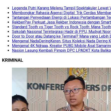
Legenda Putri Karang Melenu Tampil Spektakuler Lewa
Membongkar Rahasia Agensi Digital: Trik Cerdas Membang
Tantangan Penyediaan Energi di Lokasi Pertambangan Te
RekberPay Perkuat Jasa Rekber Indonesia dengan Smart 
Standard Tooth vs Tiger Tooth vs Rock Tooth: Mana Too
Sekolah Nasional Terintegrasi Hadir di PPU, Mudyat Noor
Door to Door atau Datang ke Terminal? Mana yang Lebih 
Mengenal NadaDeringKeren, Situs Koleksi Nada Dering K
Mengenal 4K Ndraaa, Kreator PUBG Mobile Asal Samarind
Nasion Lasung Kembali Pimpin DPC LPADKT Kota Balik
KRIMINAL