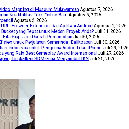
t Video Mapping di Museum Mulawarman
Agustus 7, 2026
un Kredibilitas Toko Online Baru
Agustus 5, 2026
rpencil
Agustus 2, 2026
URL, Browser Extension, dan Aplikasi Android
Agustus 1, 2026
th Bucket yang Tepat untuk Medan Proyek Anda?
Juli 31, 2026
 : Kita Siap Jadi Daerah Percontohan
Juli 30, 2026
Efisien untuk Perjalanan Samarinda–Balikpapan
Juli 30, 2026
has Indonesia untuk Pengguna Android dan iPhone
Juli 29, 2026
a yang Raih Best Gameplay Award Internasional
Juli 27, 2026
papan, Tingkatkan SDM Guna Menyambut IKN
Juli 26, 2026