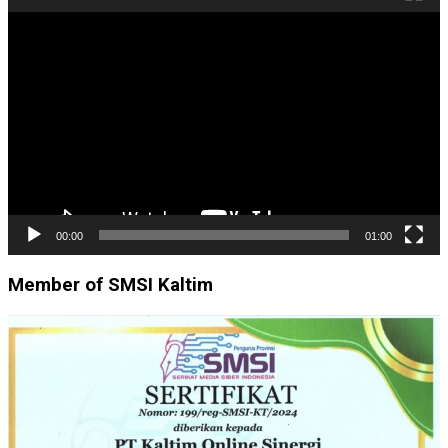
Pemutar
Video
00:00
01:00
Member of SMSI Kaltim