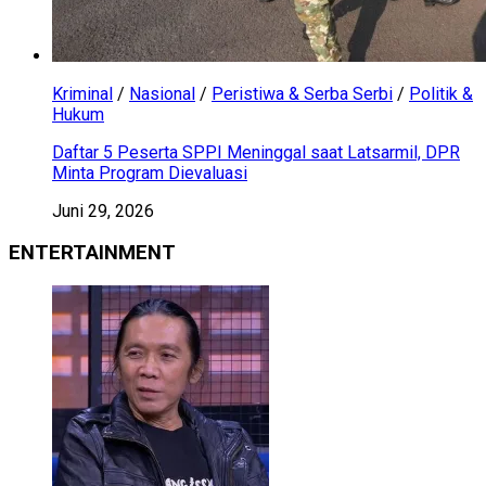
Kriminal
/
Nasional
/
Peristiwa & Serba Serbi
/
Politik &
Hukum
Daftar 5 Peserta SPPI Meninggal saat Latsarmil, DPR
Minta Program Dievaluasi
Juni 29, 2026
ENTERTAINMENT