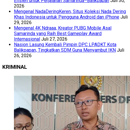
Efisien untuk Perjalanan Samarinda–Balikpapan
Juli 30,
2026
Mengenal NadaDeringKeren, Situs Koleksi Nada Dering
Khas Indonesia untuk Pengguna Android dan iPhone
Juli
29, 2026
Mengenal 4K Ndraaa, Kreator PUBG Mobile Asal
Samarinda yang Raih Best Gameplay Award
Internasional
Juli 27, 2026
Nasion Lasung Kembali Pimpin DPC LPADKT Kota
Balikpapan, Tingkatkan SDM Guna Menyambut IKN
Juli
26, 2026
KRIMINAL