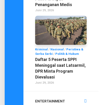
Penanganan Medis
Juni 29, 2026
Kriminal
/
Nasional
/
Peristiwa &
Serba Serbi
/
Politik & Hukum
Daftar 5 Peserta SPPI
Meninggal saat Latsarmil,
DPR Minta Program
Dievaluasi
Juni 29, 2026
ENTERTAINMENT