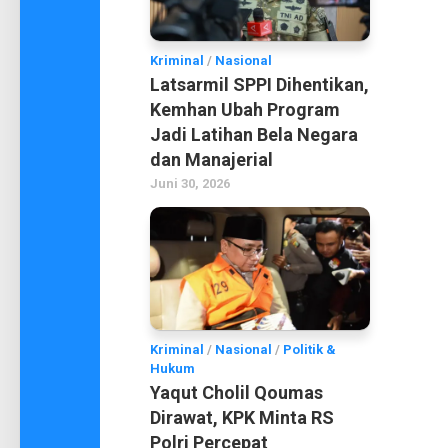
Kriminal
/
Nasional
Latsarmil SPPI Dihentikan,
Kemhan Ubah Program
Jadi Latihan Bela Negara
dan Manajerial
Juni 30, 2026
Kriminal
/
Nasional
/
Politik &
Hukum
Yaqut Cholil Qoumas
Dirawat, KPK Minta RS
Polri Percepat