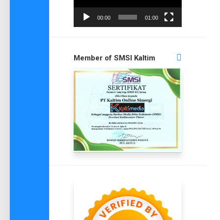
00:00
01:00
Member of SMSI Kaltim