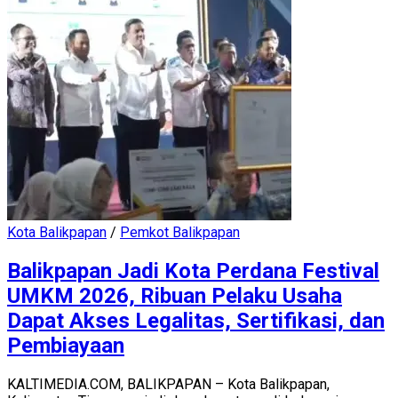
Kota Balikpapan
/
Pemkot Balikpapan
Balikpapan Jadi Kota Perdana Festival
UMKM 2026, Ribuan Pelaku Usaha
Dapat Akses Legalitas, Sertifikasi, dan
Pembiayaan
KALTIMEDIA.COM, BALIKPAPAN – Kota Balikpapan,