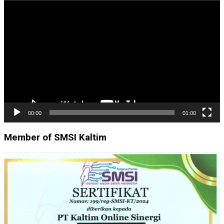
Pemutar
Video
00:00
01:00
Member of SMSI Kaltim