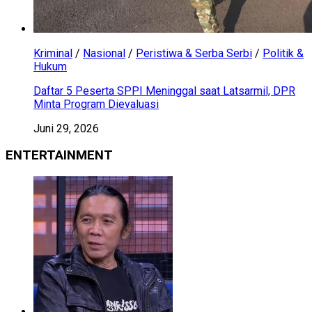
Kriminal
/
Nasional
/
Peristiwa & Serba Serbi
/
Politik &
Hukum
Daftar 5 Peserta SPPI Meninggal saat Latsarmil, DPR
Minta Program Dievaluasi
Juni 29, 2026
ENTERTAINMENT