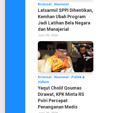
Kriminal
/
Nasional
Latsarmil SPPI Dihentikan,
Kemhan Ubah Program
Jadi Latihan Bela Negara
dan Manajerial
Juni 30, 2026
Kriminal
/
Nasional
/
Politik &
Hukum
Yaqut Cholil Qoumas
Dirawat, KPK Minta RS
Polri Percepat
Penanganan Medis
Juni 29, 2026