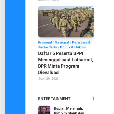
Kriminal
/
Nasional
/
Peristiwa &
Serba Serbi
/
Politik & Hukum
Daftar 5 Peserta SPPI
Meninggal saat Latsarmil,
DPR Minta Program
Dievaluasi
Juni 29, 2026
ENTERTAINMENT
Rupiah Melemah,
Bimbim Slank dan