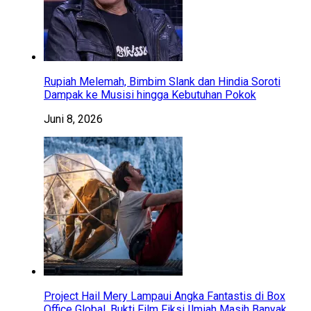
Rupiah Melemah, Bimbim Slank dan Hindia Soroti
Dampak ke Musisi hingga Kebutuhan Pokok
Juni 8, 2026
Project Hail Mery Lampaui Angka Fantastis di Box
Office Global, Bukti Film Fiksi Ilmiah Masih Banyak