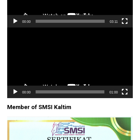
00:00
03:11
Pemutar
Video
00:00
01:00
Member of SMSI Kaltim