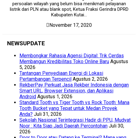
persoalan wilayah yang belum bisa menikmati pelayanan
listrik dari PLN atau blank spot, Ketua Fraksi Gerindra DPRD
Kabupaten Kutai...
November 17, 2020
NEWSUPDATE
Membongkar Rahasia Agensi Digital: Trik Cerdas
Membangun Kredibilitas Toko Online Baru
Agustus
5, 2026
Tantangan Penyediaan Energi di Lokasi
Pertambangan Terpencil
Agustus 2, 2026
RekberPay Perkuat Jasa Rekber Indonesia dengan
Smart URL, Browser Extension, dan Aplikasi
Android
Agustus 1, 2026
Standard Tooth vs Tiger Tooth vs Rock Tooth: Mana
Tooth Bucket yang Tepat untuk Medan Proyek
Anda?
Juli 31, 2026
Sekolah Nasional Terintegrasi Hadir di PPU, Mudyat
Noor : Kita Siap Jadi Daerah Percontohan
Juli 30,
2026
Door to Door atau Datang ke Terminal? Mana yang