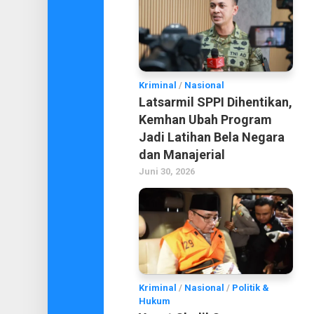
Kriminal
/
Nasional
Latsarmil SPPI Dihentikan,
Kemhan Ubah Program
Jadi Latihan Bela Negara
dan Manajerial
Juni 30, 2026
Kriminal
/
Nasional
/
Politik &
Hukum