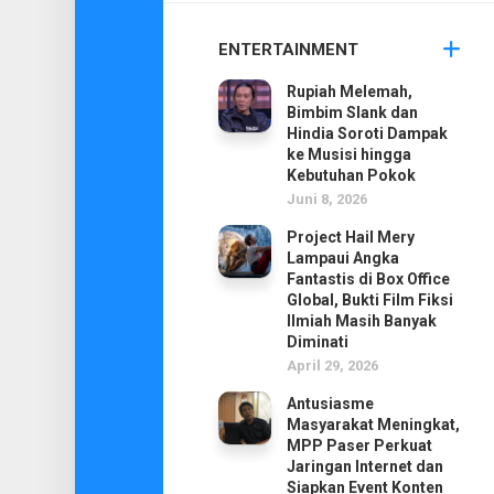
ENTERTAINMENT
Rupiah Melemah,
Bimbim Slank dan
Hindia Soroti Dampak
ke Musisi hingga
Kebutuhan Pokok
Juni 8, 2026
Project Hail Mery
Lampaui Angka
Fantastis di Box Office
Global, Bukti Film Fiksi
Ilmiah Masih Banyak
Diminati
April 29, 2026
Antusiasme
Masyarakat Meningkat,
MPP Paser Perkuat
Jaringan Internet dan
Siapkan Event Konten