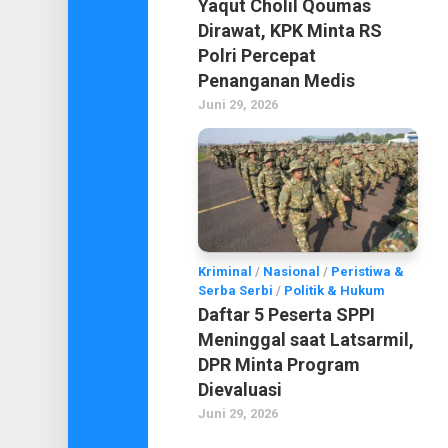
Yaqut Cholil Qoumas
Dirawat, KPK Minta RS
Polri Percepat
Penanganan Medis
Juni 29, 2026
Kriminal
/
Nasional
/
Peristiwa &
Serba Serbi
/
Politik & Hukum
Daftar 5 Peserta SPPI
Meninggal saat Latsarmil,
DPR Minta Program
Dievaluasi
Juni 29, 2026