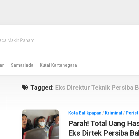
aca Makin Paham
an
Samarinda
Kutai Kartanegara
Tagged:
Eks Direktur Teknik Persiba 
Kota Balikpapan
/
Kriminal
/
Perist
Parah! Total Uang Has
Eks Dirtek Persiba B