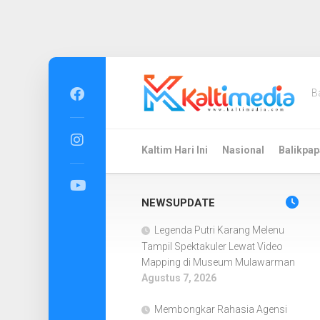
Skip
to
B
content
Kaltim Hari Ini
Nasional
Balikpap
NEWSUPDATE
Legenda Putri Karang Melenu
Tampil Spektakuler Lewat Video
Mapping di Museum Mulawarman
Agustus 7, 2026
Membongkar Rahasia Agensi