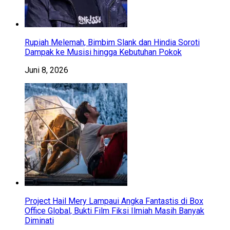
Rupiah Melemah, Bimbim Slank dan Hindia Soroti
Dampak ke Musisi hingga Kebutuhan Pokok
Juni 8, 2026
Project Hail Mery Lampaui Angka Fantastis di Box
Office Global, Bukti Film Fiksi Ilmiah Masih Banyak
Diminati