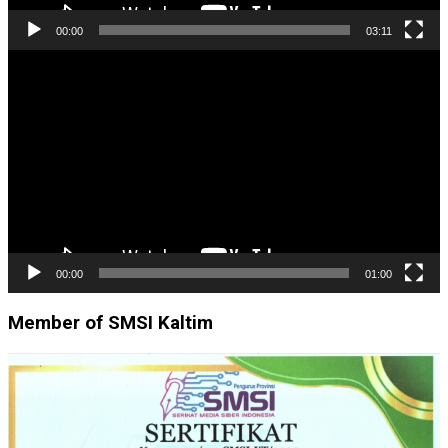
00:00
03:11
Pemutar
Video
00:00
01:00
Member of SMSI Kaltim