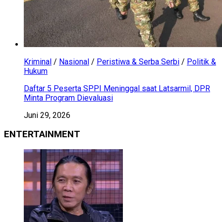
Kriminal
/
Nasional
/
Peristiwa & Serba Serbi
/
Politik &
Hukum
Daftar 5 Peserta SPPI Meninggal saat Latsarmil, DPR
Minta Program Dievaluasi
Juni 29, 2026
ENTERTAINMENT