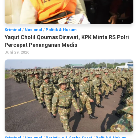
Kriminal
/
Nasional
/
Politik & Hukum
Yaqut Cholil Qoumas Dirawat, KPK Minta RS Polri
Percepat Penanganan Medis
Juni 29, 2026
Kriminal
/
Nasional
/
Peristiwa & Serba Serbi
/
Politik & Hukum