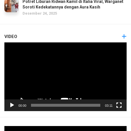
Potret Liburan Ridwan Kamil di Italia Viral, Warganet
Soroti Kedekatannya dengan Aura Kasih
Desember 24, 2025
VIDEO
Pemutar
Video
00:00
03:11
Pemutar