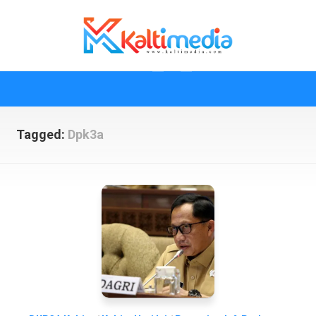
Skip
to
content
Tagged:
Dpk3a