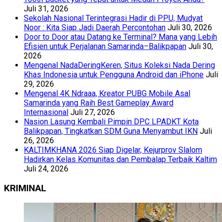
Juli 31, 2026
Sekolah Nasional Terintegrasi Hadir di PPU, Mudyat
Noor : Kita Siap Jadi Daerah Percontohan
Juli 30, 2026
Door to Door atau Datang ke Terminal? Mana yang Lebih
Efisien untuk Perjalanan Samarinda–Balikpapan
Juli 30,
2026
Mengenal NadaDeringKeren, Situs Koleksi Nada Dering
Khas Indonesia untuk Pengguna Android dan iPhone
Juli
29, 2026
Mengenal 4K Ndraaa, Kreator PUBG Mobile Asal
Samarinda yang Raih Best Gameplay Award
Internasional
Juli 27, 2026
Nasion Lasung Kembali Pimpin DPC LPADKT Kota
Balikpapan, Tingkatkan SDM Guna Menyambut IKN
Juli
26, 2026
KALTIMKHANA 2026 Siap Digelar, Kejurprov Slalom
Hadirkan Kelas Komunitas dan Pembalap Terbaik Kaltim
Juli 24, 2026
KRIMINAL