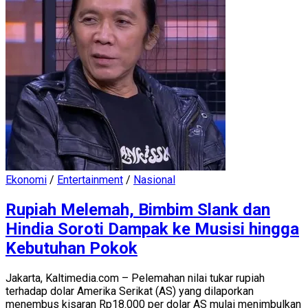
Ekonomi
/
Entertainment
/
Nasional
Rupiah Melemah, Bimbim Slank dan
Hindia Soroti Dampak ke Musisi hingga
Kebutuhan Pokok
Jakarta, Kaltimedia.com – Pelemahan nilai tukar rupiah
terhadap dolar Amerika Serikat (AS) yang dilaporkan
menembus kisaran Rp18.000 per dolar AS mulai menimbulkan