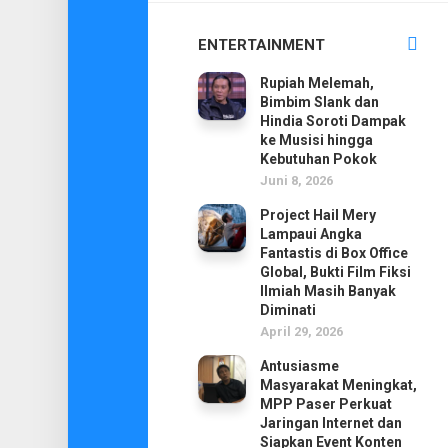
ENTERTAINMENT
Rupiah Melemah,
Bimbim Slank dan
Hindia Soroti Dampak
ke Musisi hingga
Kebutuhan Pokok
Juni 8, 2026
Project Hail Mery
Lampaui Angka
Fantastis di Box Office
Global, Bukti Film Fiksi
Ilmiah Masih Banyak
Diminati
April 29, 2026
Antusiasme
Masyarakat Meningkat,
MPP Paser Perkuat
Jaringan Internet dan
Siapkan Event Konten