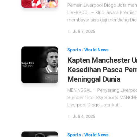
Pemain Liverpool Diogo Jota meni
LIVERPOOL – Klub jawara Premier
membayar sisa gaji mendiang Diog
Juli 7, 2025
Sports
/
World News
Kapten Manchester U
Kesedihan Pasca Pema
Meninggal Dunia
MENINGGAL – Penyerang Liverpool
Sumber foto: Sky Sports MANCHE
Liverpool Diogo Jota ikut...
Juli 4, 2025
Sports
/
World News