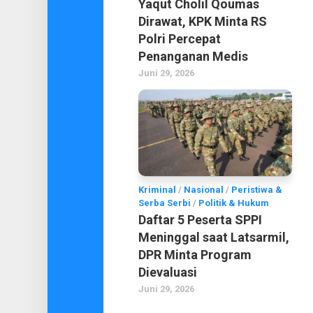
Yaqut Cholil Qoumas
Dirawat, KPK Minta RS
Polri Percepat
Penanganan Medis
Juni 29, 2026
Kriminal
/
Nasional
/
Peristiwa &
Serba Serbi
/
Politik & Hukum
Daftar 5 Peserta SPPI
Meninggal saat Latsarmil,
DPR Minta Program
Dievaluasi
Juni 29, 2026