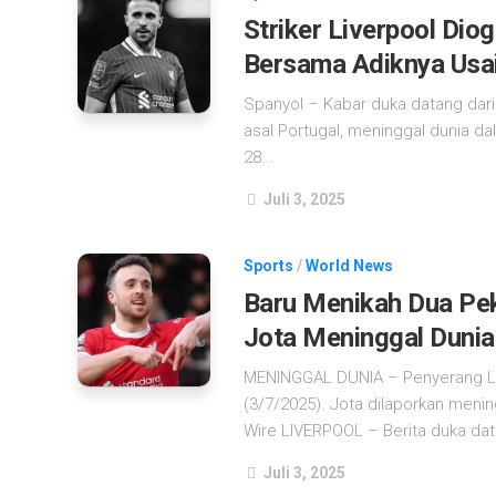
Striker Liverpool Dio
Bersama Adiknya Usai
Spanyol – Kabar duka datang dari 
asal Portugal, meninggal dunia da
28...
Juli 3, 2025
Sports
/
World News
Baru Menikah Dua Pek
Jota Meninggal Dunia
MENINGGAL DUNIA – Penyerang Liv
(3/7/2025). Jota dilaporkan menin
Wire LIVERPOOL – Berita duka dat
Juli 3, 2025