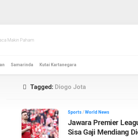
aca Makin Paham
an
Samarinda
Kutai Kartanegara
Tagged:
Diogo Jota
Sports
/
World News
Jawara Premier Leag
Sisa Gaji Mendiang D