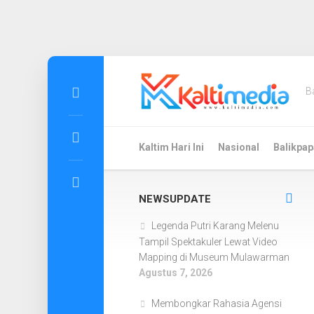
Skip
to
B
content
Kaltim Hari Ini
Nasional
Balikpap
NEWSUPDATE
Legenda Putri Karang Melenu
Tampil Spektakuler Lewat Video
Mapping di Museum Mulawarman
Agustus 7, 2026
Membongkar Rahasia Agensi