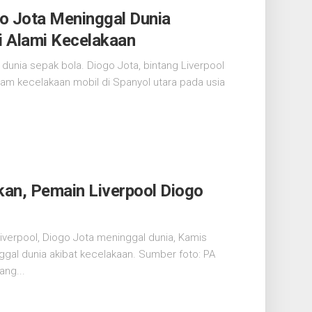
go Jota Meninggal Dunia
 Alami Kecelakaan
dunia sepak bola. Diogo Jota, bintang Liverpool
lam kecelakaan mobil di Spanyol utara pada usia
an, Pemain Liverpool Diogo
erpool, Diogo Jota meninggal dunia, Kamis
ggal dunia akibat kecelakaan. Sumber foto: PA
ang...