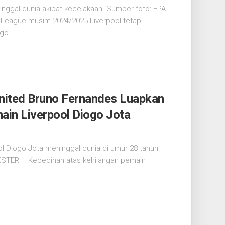
nggal dunia akibat kecelakaan. Sumber foto: EPA
 League musim 2024/2025 Liverpool tetap
o...
nited Bruno Fernandes Luapkan
in Liverpool Diogo Jota
 Diogo Jota meninggal dunia di umur 28 tahun.
STER – Kepedihan atas kehilangan pemain