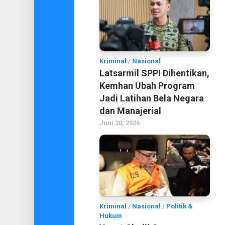
Kriminal
/
Nasional
Latsarmil SPPI Dihentikan,
Kemhan Ubah Program
Jadi Latihan Bela Negara
dan Manajerial
Juni 30, 2026
Kriminal
/
Nasional
/
Politik &
Hukum