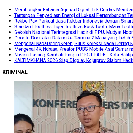
Membongkar Rahasia Agensi Digital: Trik Cerdas Membang
Tantangan Penyediaan Energi di Lokasi Pertambangan Te
RekberPay Perkuat Jasa Rekber Indonesia dengan Smart 
Standard Tooth vs Tiger Tooth vs Rock Tooth: Mana Too
Sekolah Nasional Terintegrasi Hadir di PPU, Mudyat Noor
Door to Door atau Datang ke Terminal? Mana yang Lebih 
Mengenal NadaDeringKeren, Situs Koleksi Nada Dering K
Mengenal 4K Ndraaa, Kreator PUBG Mobile Asal Samarind
Nasion Lasung Kembali Pimpin DPC LPADKT Kota Balik
KALTIMKHANA 2026 Siap Digelar, Kejurprov Slalom Hadir
KRIMINAL