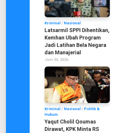
Kriminal
/
Nasional
Latsarmil SPPI Dihentikan,
Kemhan Ubah Program
Jadi Latihan Bela Negara
dan Manajerial
Juni 30, 2026
Kriminal
/
Nasional
/
Politik &
Hukum
Yaqut Cholil Qoumas
Dirawat, KPK Minta RS