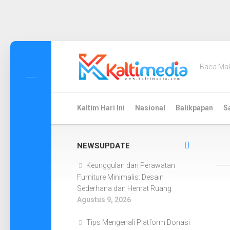
Skip
to
Baca Ma
content
Kaltim Hari Ini
Nasional
Balikpapan
S
NEWSUPDATE
Keunggulan dan Perawatan
Furniture Minimalis: Desain
Sederhana dan Hemat Ruang
Agustus 9, 2026
Tips Mengenali Platform Donasi