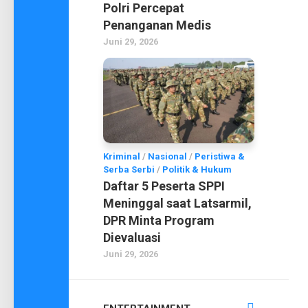
Polri Percepat
Penanganan Medis
Juni 29, 2026
Kriminal
/
Nasional
/
Peristiwa &
Serba Serbi
/
Politik & Hukum
Daftar 5 Peserta SPPI
Meninggal saat Latsarmil,
DPR Minta Program
Dievaluasi
Juni 29, 2026