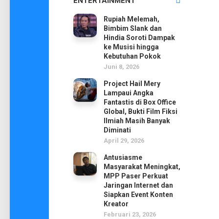
ENTERTAINMENT
Rupiah Melemah,
Bimbim Slank dan
Hindia Soroti Dampak
ke Musisi hingga
Kebutuhan Pokok
Juni 8, 2026
Project Hail Mery
Lampaui Angka
Fantastis di Box Office
Global, Bukti Film Fiksi
Ilmiah Masih Banyak
Diminati
April 29, 2026
Antusiasme
Masyarakat Meningkat,
MPP Paser Perkuat
Jaringan Internet dan
Siapkan Event Konten
Kreator
Februari 23, 2026