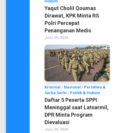
Hukum
Yaqut Cholil Qoumas
Dirawat, KPK Minta RS
Polri Percepat
Penanganan Medis
Juni 29, 2026
Kriminal
/
Nasional
/
Peristiwa &
Serba Serbi
/
Politik & Hukum
Daftar 5 Peserta SPPI
Meninggal saat Latsarmil,
DPR Minta Program
Dievaluasi
Juni 29, 2026