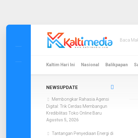
Skip
to
Baca Ma
content
Kaltim Hari Ini
Nasional
Balikpapan
S
NEWSUPDATE
Membongkar Rahasia Agensi
Digital: Trik Cerdas Membangun
Kredibilitas Toko Online Baru
Agustus 5, 2026
Tantangan Penyediaan Energi di