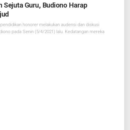
n Sejuta Guru, Budiono Harap
jud
pendidikan honorer melakukan audensi dan diskusi
diono pada Senin (5/4/2021) lalu. Kedatangan mereka