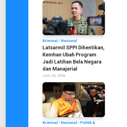
Kriminal
/
Nasional
Latsarmil SPPI Dihentikan,
Kemhan Ubah Program
Jadi Latihan Bela Negara
dan Manajerial
Juni 30, 2026
Kriminal
/
Nasional
/
Politik &