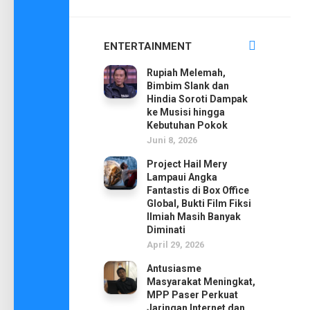
ENTERTAINMENT
Rupiah Melemah,
Bimbim Slank dan
Hindia Soroti Dampak
ke Musisi hingga
Kebutuhan Pokok
Juni 8, 2026
Project Hail Mery
Lampaui Angka
Fantastis di Box Office
Global, Bukti Film Fiksi
Ilmiah Masih Banyak
Diminati
April 29, 2026
Antusiasme
Masyarakat Meningkat,
MPP Paser Perkuat
Jaringan Internet dan