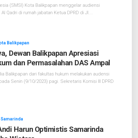
esia (SMSI) Kota Balikpapan menggelar audiensi
l Qadri di rumah jabatan Ketua DPRD di Jl....
ota Balikpapan
, Dewan Balikpapan Apresiasi
Hukum dan Permasalahan DAS Ampal
ia Balikpapan dari fakultas hukum melakukan audensi
pada Senin (9/10/2023) pagi. Sekretaris Komisi III DPRD
 Samarinda
Andi Harun Optimistis Samarinda