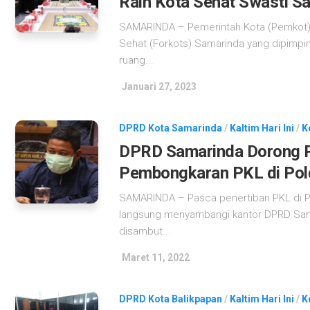
Raih Kota Sehat Swasti S
SAMARINDA – Pemerintah Kota (Pemkot)
Sehat (Forkots) Samarinda yang dipimpin
ruang...
Januari 27, 2023
DPRD Kota Samarinda
/
Kaltim Hari Ini
/
K
DPRD Samarinda Dorong P
Pembongkaran PKL di Pold
SAMARINDA – Pasca penertiban PKL di Pol
langsung menyambangi kantor DPRD Sam
disambut...
Maret 11, 2022
DPRD Kota Balikpapan
/
Kaltim Hari Ini
/
K