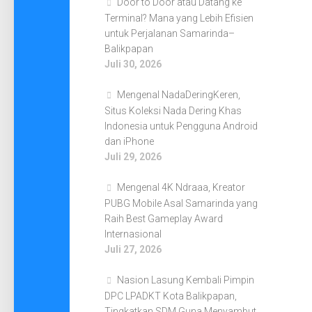
Door to Door atau Datang ke
Terminal? Mana yang Lebih Efisien
untuk Perjalanan Samarinda–
Balikpapan
Juli 30, 2026
Mengenal NadaDeringKeren,
Situs Koleksi Nada Dering Khas
Indonesia untuk Pengguna Android
dan iPhone
Juli 29, 2026
Mengenal 4K Ndraaa, Kreator
PUBG Mobile Asal Samarinda yang
Raih Best Gameplay Award
Internasional
Juli 27, 2026
Nasion Lasung Kembali Pimpin
DPC LPADKT Kota Balikpapan,
Tingkatkan SDM Guna Menyambut