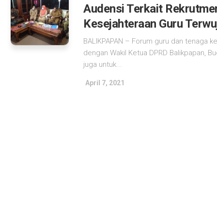
Audensi Terkait Rekrutme
Kesejahteraan Guru Terwu
BALIKPAPAN – Forum guru dan tenaga ke
dengan Wakil Ketua DPRD Balikpapan, Bu
juga untuk...
April 7, 2021