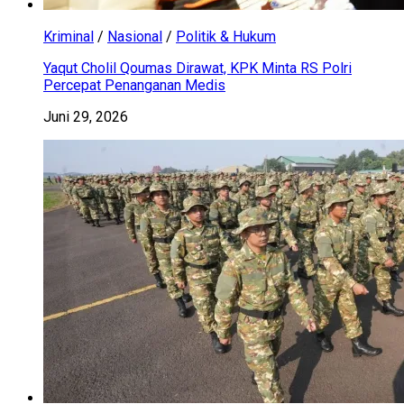
Kriminal
/
Nasional
/
Politik & Hukum
Yaqut Cholil Qoumas Dirawat, KPK Minta RS Polri
Percepat Penanganan Medis
Juni 29, 2026