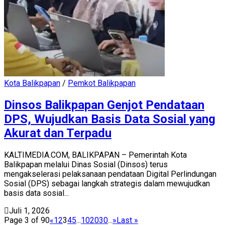
Kota Balikpapan
/
Pemkot Balikpapan
Dinsos Balikpapan Genjot Pendataan
DPS, Wujudkan Basis Data Sosial yang
Akurat dan Terpadu
KALTIMEDIA.COM, BALIKPAPAN – Pemerintah Kota
Balikpapan melalui Dinas Sosial (Dinsos) terus
mengakselerasi pelaksanaan pendataan Digital Perlindungan
Sosial (DPS) sebagai langkah strategis dalam mewujudkan
basis data sosial...
Juli 1, 2026
Page 3 of 90
«
1
2
3
4
5
...
10
20
30
...
»
Last »