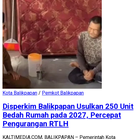
Kota Balikpapan
/
Pemkot Balikpapan
Disperkim Balikpapan Usulkan 250 Unit
Bedah Rumah pada 2027, Percepat
Pengurangan RTLH
KALTIMEDIA.COM, BALIKPAPAN – Pemerintah Kota