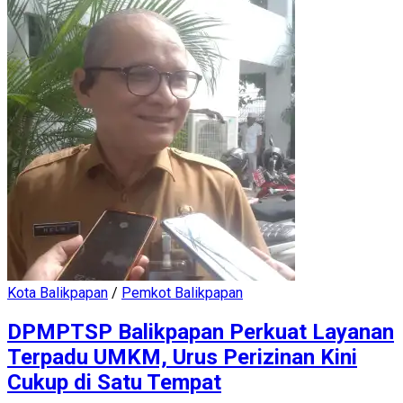
Kota Balikpapan
/
Pemkot Balikpapan
DPMPTSP Balikpapan Perkuat Layanan
Terpadu UMKM, Urus Perizinan Kini
Cukup di Satu Tempat