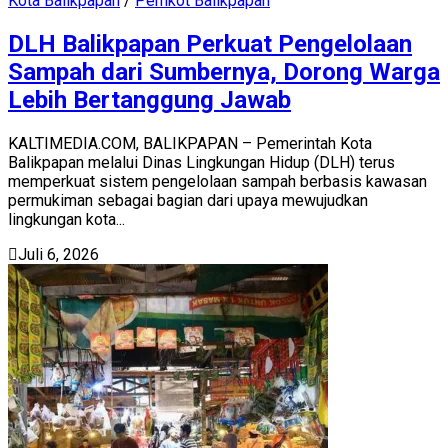
Kota Balikpapan
/
Pemkot Balikpapan
DLH Balikpapan Perkuat Pengelolaan
Sampah dari Sumbernya, Dorong Warga
Lebih Bertanggung Jawab
KALTIMEDIA.COM, BALIKPAPAN – Pemerintah Kota
Balikpapan melalui Dinas Lingkungan Hidup (DLH) terus
memperkuat sistem pengelolaan sampah berbasis kawasan
permukiman sebagai bagian dari upaya mewujudkan
lingkungan kota...
Juli 6, 2026