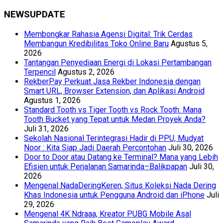
NEWSUPDATE
Membongkar Rahasia Agensi Digital: Trik Cerdas
Membangun Kredibilitas Toko Online Baru
Agustus 5,
2026
Tantangan Penyediaan Energi di Lokasi Pertambangan
Terpencil
Agustus 2, 2026
RekberPay Perkuat Jasa Rekber Indonesia dengan
Smart URL, Browser Extension, dan Aplikasi Android
Agustus 1, 2026
Standard Tooth vs Tiger Tooth vs Rock Tooth: Mana
Tooth Bucket yang Tepat untuk Medan Proyek Anda?
Juli 31, 2026
Sekolah Nasional Terintegrasi Hadir di PPU, Mudyat
Noor : Kita Siap Jadi Daerah Percontohan
Juli 30, 2026
Door to Door atau Datang ke Terminal? Mana yang Lebih
Efisien untuk Perjalanan Samarinda–Balikpapan
Juli 30,
2026
Mengenal NadaDeringKeren, Situs Koleksi Nada Dering
Khas Indonesia untuk Pengguna Android dan iPhone
Juli
29, 2026
Mengenal 4K Ndraaa, Kreator PUBG Mobile Asal