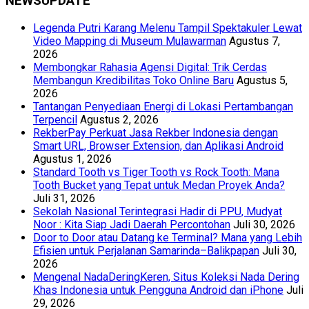
NEWSUPDATE
Legenda Putri Karang Melenu Tampil Spektakuler Lewat
Video Mapping di Museum Mulawarman
Agustus 7,
2026
Membongkar Rahasia Agensi Digital: Trik Cerdas
Membangun Kredibilitas Toko Online Baru
Agustus 5,
2026
Tantangan Penyediaan Energi di Lokasi Pertambangan
Terpencil
Agustus 2, 2026
RekberPay Perkuat Jasa Rekber Indonesia dengan
Smart URL, Browser Extension, dan Aplikasi Android
Agustus 1, 2026
Standard Tooth vs Tiger Tooth vs Rock Tooth: Mana
Tooth Bucket yang Tepat untuk Medan Proyek Anda?
Juli 31, 2026
Sekolah Nasional Terintegrasi Hadir di PPU, Mudyat
Noor : Kita Siap Jadi Daerah Percontohan
Juli 30, 2026
Door to Door atau Datang ke Terminal? Mana yang Lebih
Efisien untuk Perjalanan Samarinda–Balikpapan
Juli 30,
2026
Mengenal NadaDeringKeren, Situs Koleksi Nada Dering
Khas Indonesia untuk Pengguna Android dan iPhone
Juli
29, 2026