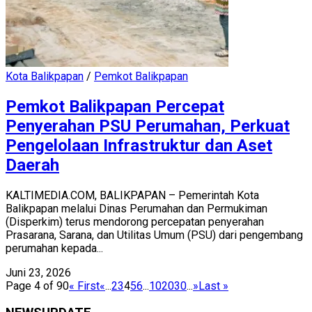
Kota Balikpapan
/
Pemkot Balikpapan
Pemkot Balikpapan Percepat
Penyerahan PSU Perumahan, Perkuat
Pengelolaan Infrastruktur dan Aset
Daerah
KALTIMEDIA.COM, BALIKPAPAN – Pemerintah Kota
Balikpapan melalui Dinas Perumahan dan Permukiman
(Disperkim) terus mendorong percepatan penyerahan
Prasarana, Sarana, dan Utilitas Umum (PSU) dari pengembang
perumahan kepada...
Juni 23, 2026
Page 4 of 90
« First
«
...
2
3
4
5
6
...
10
20
30
...
»
Last »