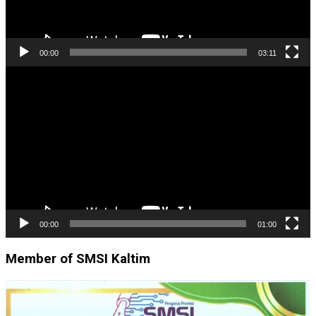
00:00
03:11
Pemutar
Video
00:00
01:00
Member of SMSI Kaltim