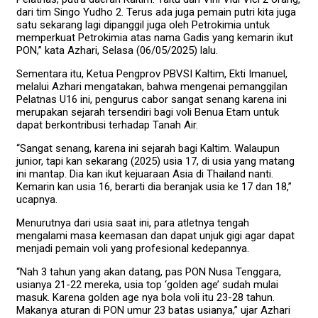
dari tim Singo Yudho 2. Terus ada juga pemain putri kita juga
satu sekarang lagi dipanggil juga oleh Petrokimia untuk
memperkuat Petrokimia atas nama Gadis yang kemarin ikut
PON,” kata Azhari, Selasa (06/05/2025) lalu.
Sementara itu, Ketua Pengprov PBVSI Kaltim, Ekti Imanuel,
melalui Azhari mengatakan, bahwa mengenai pemanggilan
Pelatnas U16 ini, pengurus cabor sangat senang karena ini
merupakan sejarah tersendiri bagi voli Benua Etam untuk
dapat berkontribusi terhadap Tanah Air.
“Sangat senang, karena ini sejarah bagi Kaltim. Walaupun
junior, tapi kan sekarang (2025) usia 17, di usia yang matang
ini mantap. Dia kan ikut kejuaraan Asia di Thailand nanti.
Kemarin kan usia 16, berarti dia beranjak usia ke 17 dan 18,”
ucapnya.
Menurutnya dari usia saat ini, para atletnya tengah
mengalami masa keemasan dan dapat unjuk gigi agar dapat
menjadi pemain voli yang profesional kedepannya.
“Nah 3 tahun yang akan datang, pas PON Nusa Tenggara,
usianya 21-22 mereka, usia top ‘golden age’ sudah mulai
masuk. Karena golden age nya bola voli itu 23-28 tahun.
Makanya aturan di PON umur 23 batas usianya,” ujar Azhari