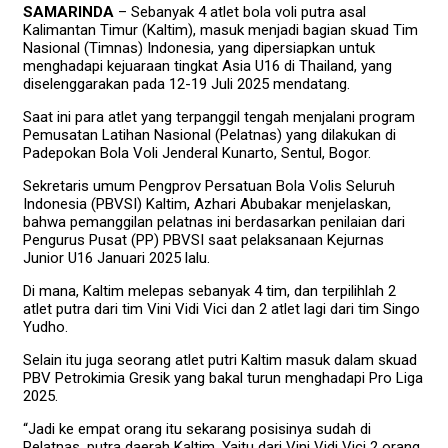
SAMARINDA
– Sebanyak 4 atlet bola voli putra asal
Kalimantan Timur (Kaltim), masuk menjadi bagian skuad Tim
Nasional (Timnas) Indonesia, yang dipersiapkan untuk
menghadapi kejuaraan tingkat Asia U16 di Thailand, yang
diselenggarakan pada 12-19 Juli 2025 mendatang.
Saat ini para atlet yang terpanggil tengah menjalani program
Pemusatan Latihan Nasional (Pelatnas) yang dilakukan di
Padepokan Bola Voli Jenderal Kunarto, Sentul, Bogor.
Sekretaris umum Pengprov Persatuan Bola Volis Seluruh
Indonesia (PBVSI) Kaltim, Azhari Abubakar menjelaskan,
bahwa pemanggilan pelatnas ini berdasarkan penilaian dari
Pengurus Pusat (PP) PBVSI saat pelaksanaan Kejurnas
Junior U16 Januari 2025 lalu.
Di mana, Kaltim melepas sebanyak 4 tim, dan terpilihlah 2
atlet putra dari tim Vini Vidi Vici dan 2 atlet lagi dari tim Singo
Yudho.
Selain itu juga seorang atlet putri Kaltim masuk dalam skuad
PBV Petrokimia Gresik yang bakal turun menghadapi Pro Liga
2025.
“Jadi ke empat orang itu sekarang posisinya sudah di
Pelatnas, putra daerah Kaltim. Yaitu dari Vini Vidi Vici 2 orang,