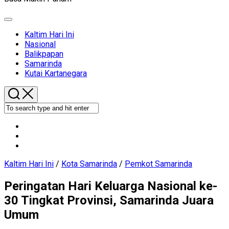
Expand
Menu
Current
Kaltim Hari Ini
Page
Nasional
Parent
Balikpapan
Current
Samarinda
Page
Kutai Kartanegara
Parent
Kaltim Hari Ini
/
Kota Samarinda
/
Pemkot Samarinda
Peringatan Hari Keluarga Nasional ke-
30 Tingkat Provinsi, Samarinda Juara
Umum