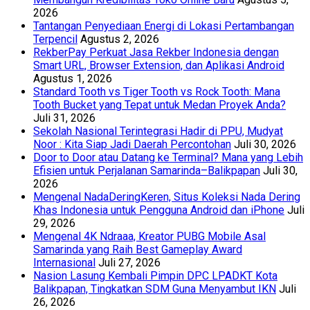
2026
Tantangan Penyediaan Energi di Lokasi Pertambangan
Terpencil
Agustus 2, 2026
RekberPay Perkuat Jasa Rekber Indonesia dengan
Smart URL, Browser Extension, dan Aplikasi Android
Agustus 1, 2026
Standard Tooth vs Tiger Tooth vs Rock Tooth: Mana
Tooth Bucket yang Tepat untuk Medan Proyek Anda?
Juli 31, 2026
Sekolah Nasional Terintegrasi Hadir di PPU, Mudyat
Noor : Kita Siap Jadi Daerah Percontohan
Juli 30, 2026
Door to Door atau Datang ke Terminal? Mana yang Lebih
Efisien untuk Perjalanan Samarinda–Balikpapan
Juli 30,
2026
Mengenal NadaDeringKeren, Situs Koleksi Nada Dering
Khas Indonesia untuk Pengguna Android dan iPhone
Juli
29, 2026
Mengenal 4K Ndraaa, Kreator PUBG Mobile Asal
Samarinda yang Raih Best Gameplay Award
Internasional
Juli 27, 2026
Nasion Lasung Kembali Pimpin DPC LPADKT Kota
Balikpapan, Tingkatkan SDM Guna Menyambut IKN
Juli
26, 2026