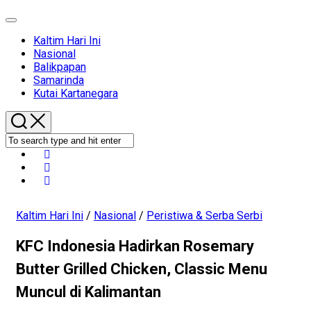
Expand
Menu
Current
Kaltim Hari Ini
Page
Current
Nasional
Parent
Page
Balikpapan
Parent
Samarinda
Kutai Kartanegara
Kaltim Hari Ini
/
Nasional
/
Peristiwa & Serba Serbi
KFC Indonesia Hadirkan Rosemary
Butter Grilled Chicken, Classic Menu
Muncul di Kalimantan