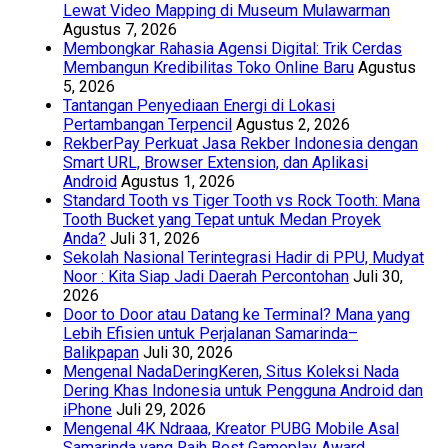
Lewat Video Mapping di Museum Mulawarman
Agustus 7, 2026
Membongkar Rahasia Agensi Digital: Trik Cerdas
Membangun Kredibilitas Toko Online Baru
Agustus
5, 2026
Tantangan Penyediaan Energi di Lokasi
Pertambangan Terpencil
Agustus 2, 2026
RekberPay Perkuat Jasa Rekber Indonesia dengan
Smart URL, Browser Extension, dan Aplikasi
Android
Agustus 1, 2026
Standard Tooth vs Tiger Tooth vs Rock Tooth: Mana
Tooth Bucket yang Tepat untuk Medan Proyek
Anda?
Juli 31, 2026
Sekolah Nasional Terintegrasi Hadir di PPU, Mudyat
Noor : Kita Siap Jadi Daerah Percontohan
Juli 30,
2026
Door to Door atau Datang ke Terminal? Mana yang
Lebih Efisien untuk Perjalanan Samarinda–
Balikpapan
Juli 30, 2026
Mengenal NadaDeringKeren, Situs Koleksi Nada
Dering Khas Indonesia untuk Pengguna Android dan
iPhone
Juli 29, 2026
Mengenal 4K Ndraaa, Kreator PUBG Mobile Asal
Samarinda yang Raih Best Gameplay Award