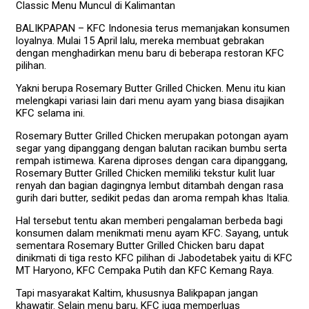
Classic Menu Muncul di Kalimantan
BALIKPAPAN – KFC Indonesia terus memanjakan konsumen
loyalnya. Mulai 15 April lalu, mereka membuat gebrakan
dengan menghadirkan menu baru di beberapa restoran KFC
pilihan.
Yakni berupa Rosemary Butter Grilled Chicken. Menu itu kian
melengkapi variasi lain dari menu ayam yang biasa disajikan
KFC selama ini.
Rosemary Butter Grilled Chicken merupakan potongan ayam
segar yang dipanggang dengan balutan racikan bumbu serta
rempah istimewa. Karena diproses dengan cara dipanggang,
Rosemary Butter Grilled Chicken memiliki tekstur kulit luar
renyah dan bagian dagingnya lembut ditambah dengan rasa
gurih dari butter, sedikit pedas dan aroma rempah khas Italia.
Hal tersebut tentu akan memberi pengalaman berbeda bagi
konsumen dalam menikmati menu ayam KFC. Sayang, untuk
sementara Rosemary Butter Grilled Chicken baru dapat
dinikmati di tiga resto KFC pilihan di Jabodetabek yaitu di KFC
MT Haryono, KFC Cempaka Putih dan KFC Kemang Raya.
Tapi masyarakat Kaltim, khususnya Balikpapan jangan
khawatir. Selain menu baru, KFC juga memperluas