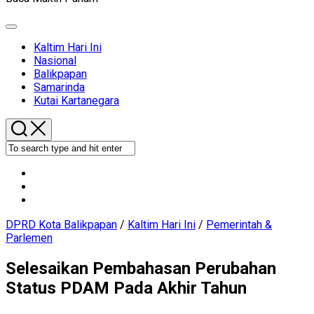
Expand
Menu
Current
Kaltim Hari Ini
Page
Nasional
Parent
Balikpapan
Samarinda
Kutai Kartanegara
DPRD Kota Balikpapan
/
Kaltim Hari Ini
/
Pemerintah &
Parlemen
Selesaikan Pembahasan Perubahan
Status PDAM Pada Akhir Tahun