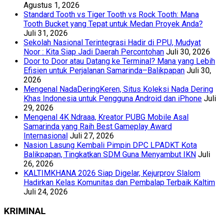
Agustus 1, 2026
Standard Tooth vs Tiger Tooth vs Rock Tooth: Mana
Tooth Bucket yang Tepat untuk Medan Proyek Anda?
Juli 31, 2026
Sekolah Nasional Terintegrasi Hadir di PPU, Mudyat
Noor : Kita Siap Jadi Daerah Percontohan
Juli 30, 2026
Door to Door atau Datang ke Terminal? Mana yang Lebih
Efisien untuk Perjalanan Samarinda–Balikpapan
Juli 30,
2026
Mengenal NadaDeringKeren, Situs Koleksi Nada Dering
Khas Indonesia untuk Pengguna Android dan iPhone
Juli
29, 2026
Mengenal 4K Ndraaa, Kreator PUBG Mobile Asal
Samarinda yang Raih Best Gameplay Award
Internasional
Juli 27, 2026
Nasion Lasung Kembali Pimpin DPC LPADKT Kota
Balikpapan, Tingkatkan SDM Guna Menyambut IKN
Juli
26, 2026
KALTIMKHANA 2026 Siap Digelar, Kejurprov Slalom
Hadirkan Kelas Komunitas dan Pembalap Terbaik Kaltim
Juli 24, 2026
KRIMINAL