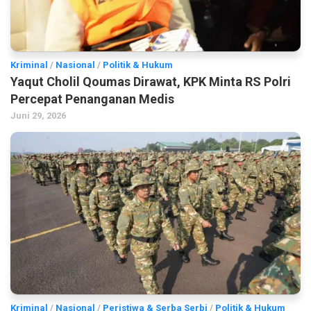
Kriminal
/
Nasional
/
Politik & Hukum
Yaqut Cholil Qoumas Dirawat, KPK Minta RS Polri
Percepat Penanganan Medis
Juni 29, 2026
Kriminal
/
Nasional
/
Peristiwa & Serba Serbi
/
Politik & Hukum