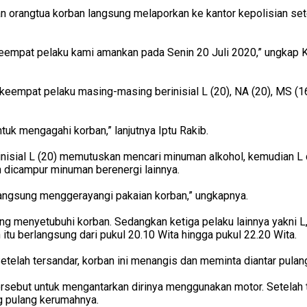
dan orangtua korban langsung melaporkan ke kantor kepolisian se
 keempat pelaku kami amankan pada Senin 20 Juli 2020,” ungkap Ka
on, keempat pelaku masing-masing berinisial L (20), NA (20), MS 
ntuk mengagahi korban,” lanjutnya Iptu Rakib.
rinisial L (20) memutuskan mencari minuman alkohol, kemudian L
 dicampur minuman berenergi lainnya.
angsung menggerayangi pakaian korban,” ungkapnya.
ang menyetubuhi korban. Sedangkan ketiga pelaku lainnya yakni 
itu berlangsung dari pukul 20.10 Wita hingga pukul 22.20 Wita.
Setelah tersandar, korban ini menangis dan meminta diantar pulang
ersebut untuk mengantarkan dirinya menggunakan motor. Setelah 
g pulang kerumahnya.