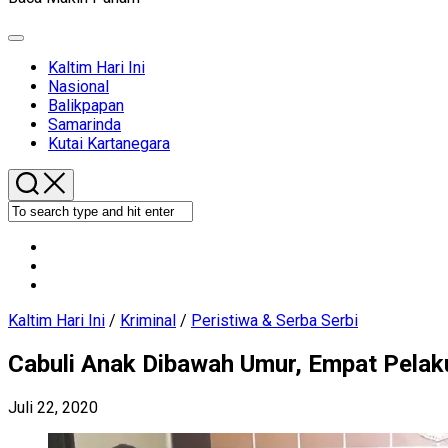
Expand
Menu
Current
Kaltim Hari Ini
Page
Nasional
Parent
Balikpapan
Samarinda
Kutai Kartanegara
Kaltim Hari Ini
/
Kriminal
/
Peristiwa & Serba Serbi
Cabuli Anak Dibawah Umur, Empat Pelak
Juli 22, 2020