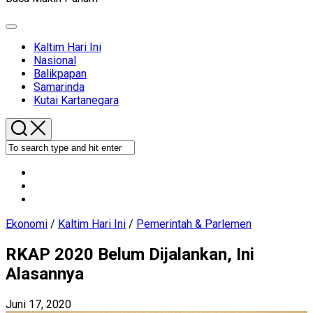
Expand
Menu
Current
Kaltim Hari Ini
Page
Nasional
Parent
Balikpapan
Samarinda
Kutai Kartanegara
Ekonomi
/
Kaltim Hari Ini
/
Pemerintah & Parlemen
RKAP 2020 Belum Dijalankan, Ini
Alasannya
Juni 17, 2020