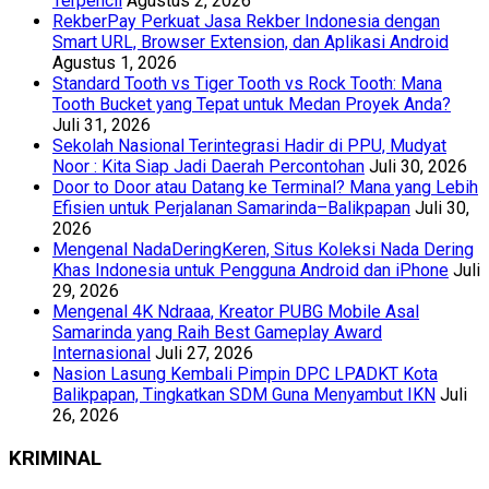
Terpencil
Agustus 2, 2026
RekberPay Perkuat Jasa Rekber Indonesia dengan
Smart URL, Browser Extension, dan Aplikasi Android
Agustus 1, 2026
Standard Tooth vs Tiger Tooth vs Rock Tooth: Mana
Tooth Bucket yang Tepat untuk Medan Proyek Anda?
Juli 31, 2026
Sekolah Nasional Terintegrasi Hadir di PPU, Mudyat
Noor : Kita Siap Jadi Daerah Percontohan
Juli 30, 2026
Door to Door atau Datang ke Terminal? Mana yang Lebih
Efisien untuk Perjalanan Samarinda–Balikpapan
Juli 30,
2026
Mengenal NadaDeringKeren, Situs Koleksi Nada Dering
Khas Indonesia untuk Pengguna Android dan iPhone
Juli
29, 2026
Mengenal 4K Ndraaa, Kreator PUBG Mobile Asal
Samarinda yang Raih Best Gameplay Award
Internasional
Juli 27, 2026
Nasion Lasung Kembali Pimpin DPC LPADKT Kota
Balikpapan, Tingkatkan SDM Guna Menyambut IKN
Juli
26, 2026
KRIMINAL