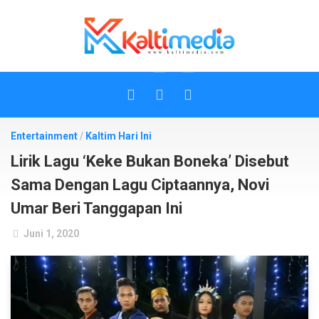
Skip
to
content
Entertainment
/
Kaltim Hari Ini
Lirik Lagu ‘Keke Bukan Boneka’ Disebut
Sama Dengan Lagu Ciptaannya, Novi
Umar Beri Tanggapan Ini
Juni 1, 2020