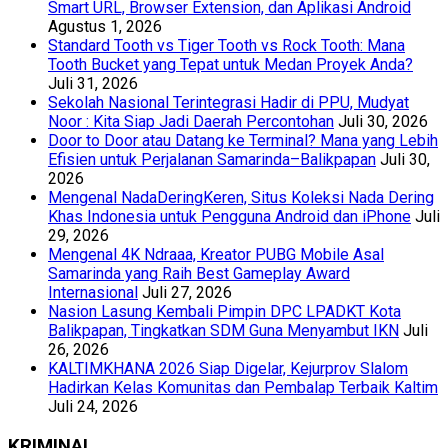
Smart URL, Browser Extension, dan Aplikasi Android
Agustus 1, 2026
Standard Tooth vs Tiger Tooth vs Rock Tooth: Mana
Tooth Bucket yang Tepat untuk Medan Proyek Anda?
Juli 31, 2026
Sekolah Nasional Terintegrasi Hadir di PPU, Mudyat
Noor : Kita Siap Jadi Daerah Percontohan
Juli 30, 2026
Door to Door atau Datang ke Terminal? Mana yang Lebih
Efisien untuk Perjalanan Samarinda–Balikpapan
Juli 30,
2026
Mengenal NadaDeringKeren, Situs Koleksi Nada Dering
Khas Indonesia untuk Pengguna Android dan iPhone
Juli
29, 2026
Mengenal 4K Ndraaa, Kreator PUBG Mobile Asal
Samarinda yang Raih Best Gameplay Award
Internasional
Juli 27, 2026
Nasion Lasung Kembali Pimpin DPC LPADKT Kota
Balikpapan, Tingkatkan SDM Guna Menyambut IKN
Juli
26, 2026
KALTIMKHANA 2026 Siap Digelar, Kejurprov Slalom
Hadirkan Kelas Komunitas dan Pembalap Terbaik Kaltim
Juli 24, 2026
KRIMINAL