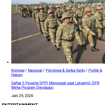
Kriminal
/
Nasional
/
Peristiwa & Serba Serbi
/
Politik &
Hukum
Daftar 5 Peserta SPPI Meninggal saat Latsarmil, DPR
Minta Program Dievaluasi
Juni 29, 2026
ENTERTAINMENT