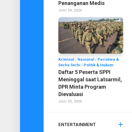
Penanganan Medis
Juni 29, 2026
Kriminal
/
Nasional
/
Peristiwa &
Serba Serbi
/
Politik & Hukum
Daftar 5 Peserta SPPI
Meninggal saat Latsarmil,
DPR Minta Program
Dievaluasi
Juni 29, 2026
ENTERTAINMENT