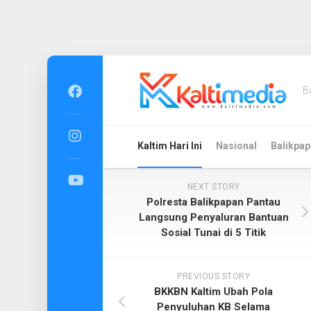
Skip
to
B
content
Kaltim Hari Ini
Nasional
Balikpap
NEXT STORY
Polresta Balikpapan Pantau
Langsung Penyaluran Bantuan
Sosial Tunai di 5 Titik
PREVIOUS STORY
BKKBN Kaltim Ubah Pola
Penyuluhan KB Selama