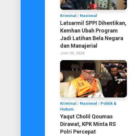
Kriminal
/
Nasional
Latsarmil SPPI Dihentikan,
Kemhan Ubah Program
Jadi Latihan Bela Negara
dan Manajerial
Juni 30, 2026
Kriminal
/
Nasional
/
Politik &
Hukum
Yaqut Cholil Qoumas
Dirawat, KPK Minta RS
Polri Percepat