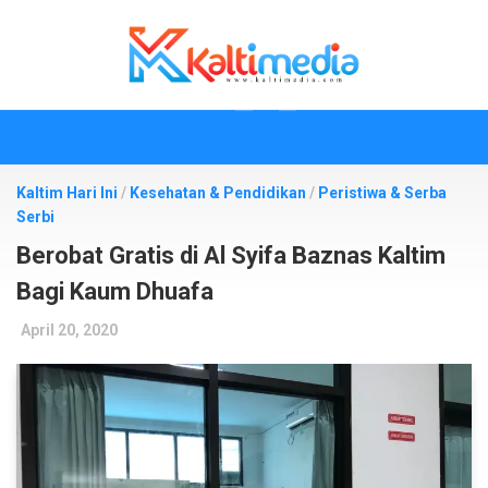
Skip
to
content
Kaltim Hari Ini
/
Kesehatan & Pendidikan
/
Peristiwa & Serba
Serbi
Berobat Gratis di Al Syifa Baznas Kaltim
Bagi Kaum Dhuafa
April 20, 2020