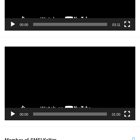
00:00
03:11
Pemutar
Video
00:00
01:00
Member of SMSI Kaltim