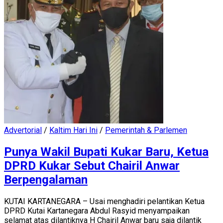
Advertorial
/
Kaltim Hari Ini
/
Pemerintah & Parlemen
Punya Wakil Bupati Kukar Baru, Ketua
DPRD Kukar Sebut Chairil Anwar
Berpengalaman
KUTAI KARTANEGARA – Usai menghadiri pelantikan Ketua
DPRD Kutai Kartanegara Abdul Rasyid menyampaikan
selamat atas dilantiknya H Chairil Anwar baru saja dilantik