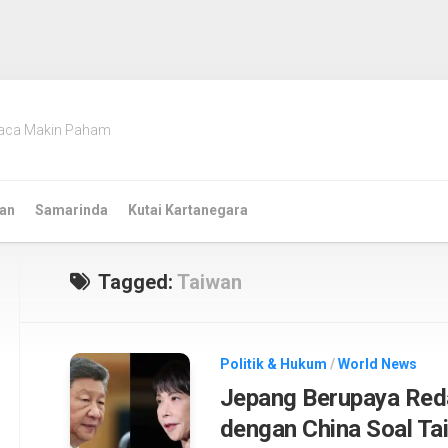
aca Makin Paham
an
Samarinda
Kutai Kartanegara
Tagged:
Taiwan
Politik & Hukum
/
World News
Jepang Berupaya Red
dengan China Soal Ta