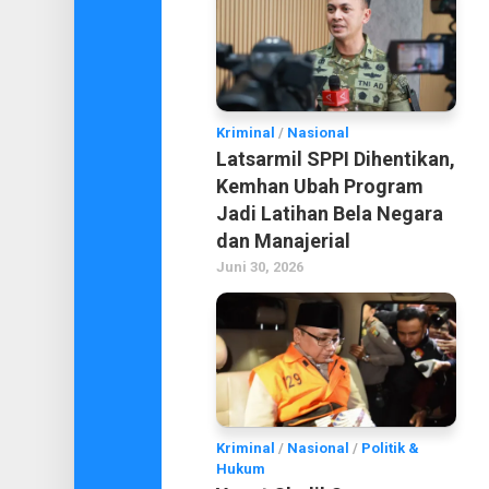
Kriminal
/
Nasional
Latsarmil SPPI Dihentikan,
Kemhan Ubah Program
Jadi Latihan Bela Negara
dan Manajerial
Juni 30, 2026
Kriminal
/
Nasional
/
Politik &
Hukum