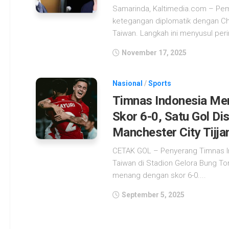
Samarinda, Kaltimedia.com – Pe
ketegangan diplomatik dengan Chi
Taiwan. Langkah ini menyusul peri
November 17, 2025
Nasional
/
Sports
Timnas Indonesia Me
Skor 6-0, Satu Gol D
Manchester City Tijja
CETAK GOL – Penyerang Timnas Ind
Taiwan di Stadion Gelora Bung To
menang dengan skor 6-0....
September 5, 2025