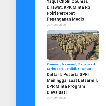
Yaqut Cholil Qoumas
Dirawat, KPK Minta RS
Polri Percepat
Penanganan Medis
Juni 29, 2026
Kriminal
/
Nasional
/
Peristiwa &
Serba Serbi
/
Politik & Hukum
Daftar 5 Peserta SPPI
Meninggal saat Latsarmil,
DPR Minta Program
Dievaluasi
Juni 29, 2026