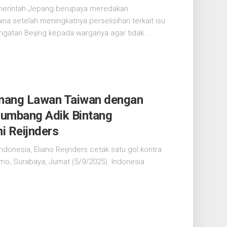
merintah Jepang berupaya meredakan
na setelah meningkatnya perselisihan terkait isu
ngatan Beijing kepada warganya agar tidak...
nang Lawan Taiwan dengan
isumbang Adik Bintang
ni Reijnders
onesia, Eliano Reijnders cetak satu gol kontra
mo, Surabaya, Jumat (5/9/2025). Indonesia