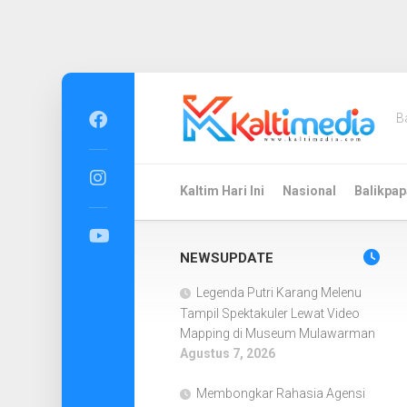
Skip
to
B
content
Kaltim Hari Ini
Nasional
Balikpap
NEWSUPDATE
Legenda Putri Karang Melenu
Tampil Spektakuler Lewat Video
Mapping di Museum Mulawarman
Agustus 7, 2026
Membongkar Rahasia Agensi