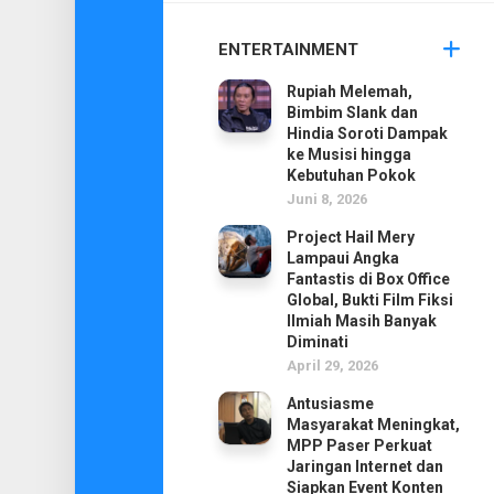
ENTERTAINMENT
Rupiah Melemah,
Bimbim Slank dan
Hindia Soroti Dampak
ke Musisi hingga
Kebutuhan Pokok
Juni 8, 2026
Project Hail Mery
Lampaui Angka
Fantastis di Box Office
Global, Bukti Film Fiksi
Ilmiah Masih Banyak
Diminati
April 29, 2026
Antusiasme
Masyarakat Meningkat,
MPP Paser Perkuat
Jaringan Internet dan
Siapkan Event Konten