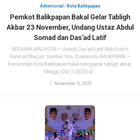
Advertorial
/
Kota Balikpapan
Pemkot Balikpapan Bakal Gelar Tabligh
Akbar 23 November, Undang Ustaz Abdul
Somad dan Das’ad Latif
BERSAMA WALI KOTA – Ustadz Das’ad Latif Wali Kota H
Rahmad Mas’ud. Sumber foto: Diskominfo BALIKPAPAN –
Pemerintah Kota Balikpapan bakal menggelar tabligh akbar,
Minggu (23/11/2025) di...
November 9, 2025