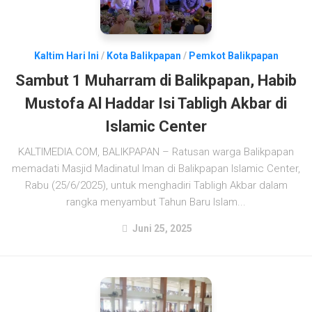
Kaltim Hari Ini
/
Kota Balikpapan
/
Pemkot Balikpapan
Sambut 1 Muharram di Balikpapan, Habib
Mustofa Al Haddar Isi Tabligh Akbar di
Islamic Center
KALTIMEDIA.COM, BALIKPAPAN – Ratusan warga Balikpapan
memadati Masjid Madinatul Iman di Balikpapan Islamic Center,
Rabu (25/6/2025), untuk menghadiri Tabligh Akbar dalam
rangka menyambut Tahun Baru Islam...
Juni 25, 2025