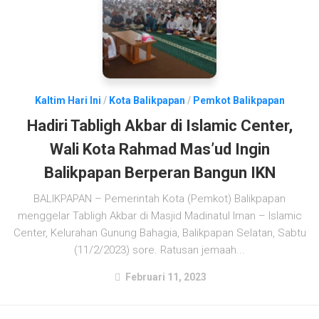
Kaltim Hari Ini
/
Kota Balikpapan
/
Pemkot Balikpapan
Hadiri Tabligh Akbar di Islamic Center,
Wali Kota Rahmad Mas’ud Ingin
Balikpapan Berperan Bangun IKN
BALIKPAPAN – Pemerintah Kota (Pemkot) Balikpapan
menggelar Tabligh Akbar di Masjid Madinatul Iman – Islamic
Center, Kelurahan Gunung Bahagia, Balikpapan Selatan, Sabtu
(11/2/2023) sore. Ratusan jemaah...
Februari 11, 2023