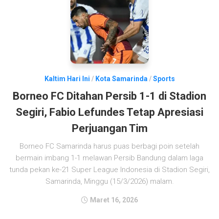
Kaltim Hari Ini
/
Kota Samarinda
/
Sports
Borneo FC Ditahan Persib 1-1 di Stadion
Segiri, Fabio Lefundes Tetap Apresiasi
Perjuangan Tim
Borneo FC Samarinda harus puas berbagi poin setelah
bermain imbang 1-1 melawan Persib Bandung dalam laga
tunda pekan ke-21 Super League Indonesia di Stadion Segiri,
Samarinda, Minggu (15/3/2026) malam.
Maret 16, 2026