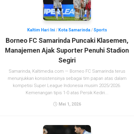
Kaltim Hari Ini
/
Kota Samarinda
/
Sports
Borneo FC Samarinda Puncaki Klasemen,
Manajemen Ajak Suporter Penuhi Stadion
Segiri
Samarinda, Kaltimedia.com — Borneo FC Samarinda terus
menunjukkan konsistensinya sebagai tim papan atas dalam
kompetisi Super League Indonesia musim 2025/2026.
Kemenangan tipis 1-0 atas Persik Kediri...
Mei 1, 2026