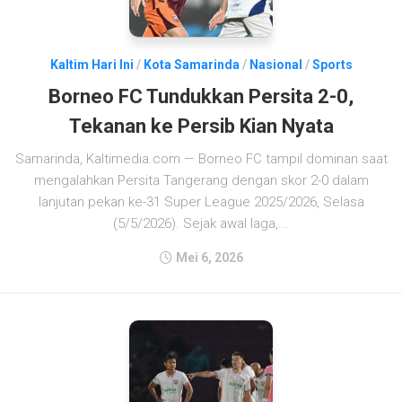
Kaltim Hari Ini
/
Kota Samarinda
/
Nasional
/
Sports
Borneo FC Tundukkan Persita 2-0,
Tekanan ke Persib Kian Nyata
Samarinda, Kaltimedia.com — Borneo FC tampil dominan saat
mengalahkan Persita Tangerang dengan skor 2-0 dalam
lanjutan pekan ke-31 Super League 2025/2026, Selasa
(5/5/2026). Sejak awal laga,...
Mei 6, 2026