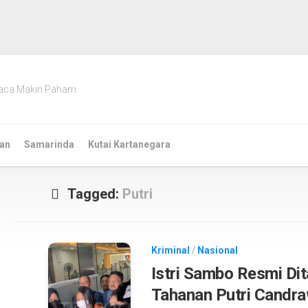
aca Makin Paham
an
Samarinda
Kutai Kartanegara
Tagged:
Putri
Kriminal
/
Nasional
Istri Sambo Resmi Di
Tahanan Putri Candr