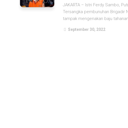
JAKARTA – Istri Ferdy Sambo, Putr
Tersangka pembunuhan Brigadir Nof
tampak mengenakan baju tahanan 
September 30, 2022