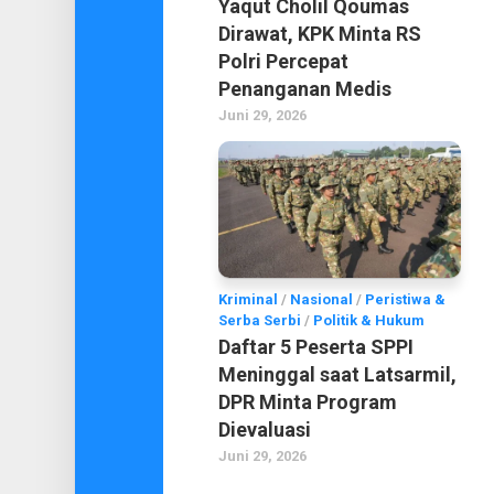
Yaqut Cholil Qoumas
Dirawat, KPK Minta RS
Polri Percepat
Penanganan Medis
Juni 29, 2026
Kriminal
/
Nasional
/
Peristiwa &
Serba Serbi
/
Politik & Hukum
Daftar 5 Peserta SPPI
Meninggal saat Latsarmil,
DPR Minta Program
Dievaluasi
Juni 29, 2026