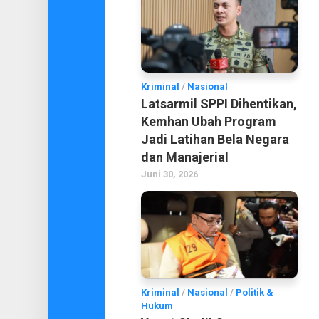
Kriminal
/
Nasional
Latsarmil SPPI Dihentikan,
Kemhan Ubah Program
Jadi Latihan Bela Negara
dan Manajerial
Juni 30, 2026
Kriminal
/
Nasional
/
Politik &
Hukum