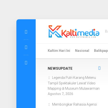
Skip
to
B
content
Kaltim Hari Ini
Nasional
Balikpap
NEWSUPDATE
Legenda Putri Karang Melenu
Tampil Spektakuler Lewat Video
Mapping di Museum Mulawarman
Agustus 7, 2026
Membongkar Rahasia Agensi