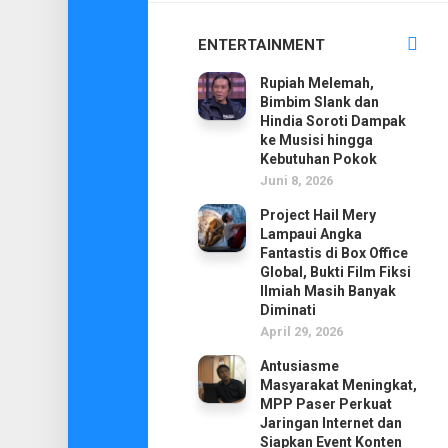
ENTERTAINMENT
Rupiah Melemah,
Bimbim Slank dan
Hindia Soroti Dampak
ke Musisi hingga
Kebutuhan Pokok
Juni 8, 2026
Project Hail Mery
Lampaui Angka
Fantastis di Box Office
Global, Bukti Film Fiksi
Ilmiah Masih Banyak
Diminati
April 29, 2026
Antusiasme
Masyarakat Meningkat,
MPP Paser Perkuat
Jaringan Internet dan
Siapkan Event Konten