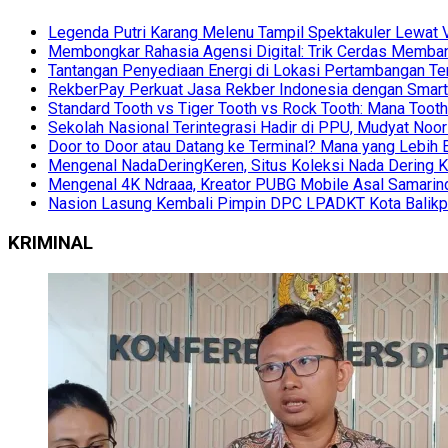
Legenda Putri Karang Melenu Tampil Spektakuler Lewa
Membongkar Rahasia Agensi Digital: Trik Cerdas Membang
Tantangan Penyediaan Energi di Lokasi Pertambangan Te
RekberPay Perkuat Jasa Rekber Indonesia dengan Smart 
Standard Tooth vs Tiger Tooth vs Rock Tooth: Mana Too
Sekolah Nasional Terintegrasi Hadir di PPU, Mudyat Noor
Door to Door atau Datang ke Terminal? Mana yang Lebih 
Mengenal NadaDeringKeren, Situs Koleksi Nada Dering K
Mengenal 4K Ndraaa, Kreator PUBG Mobile Asal Samarind
Nasion Lasung Kembali Pimpin DPC LPADKT Kota Balik
KRIMINAL