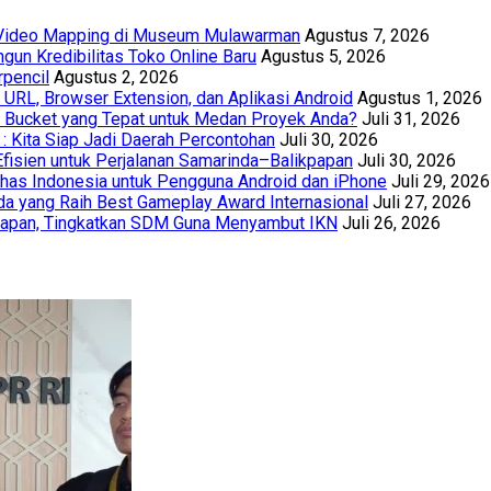
t Video Mapping di Museum Mulawarman
Agustus 7, 2026
un Kredibilitas Toko Online Baru
Agustus 5, 2026
rpencil
Agustus 2, 2026
URL, Browser Extension, dan Aplikasi Android
Agustus 1, 2026
th Bucket yang Tepat untuk Medan Proyek Anda?
Juli 31, 2026
 : Kita Siap Jadi Daerah Percontohan
Juli 30, 2026
Efisien untuk Perjalanan Samarinda–Balikpapan
Juli 30, 2026
has Indonesia untuk Pengguna Android dan iPhone
Juli 29, 2026
a yang Raih Best Gameplay Award Internasional
Juli 27, 2026
papan, Tingkatkan SDM Guna Menyambut IKN
Juli 26, 2026