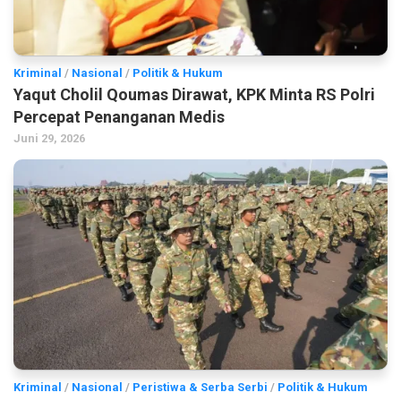
Kriminal
/
Nasional
/
Politik & Hukum
Yaqut Cholil Qoumas Dirawat, KPK Minta RS Polri
Percepat Penanganan Medis
Juni 29, 2026
Kriminal
/
Nasional
/
Peristiwa & Serba Serbi
/
Politik & Hukum