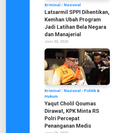
Kriminal
/
Nasional
Latsarmil SPPI Dihentikan,
Kemhan Ubah Program
Jadi Latihan Bela Negara
dan Manajerial
Juni 30, 2026
Kriminal
/
Nasional
/
Politik &
Hukum
Yaqut Cholil Qoumas
Dirawat, KPK Minta RS
Polri Percepat
Penanganan Medis
Juni 29, 2026