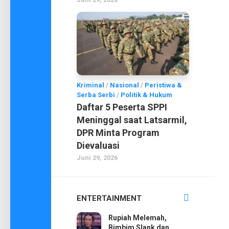
Kriminal
/
Nasional
/
Peristiwa &
Serba Serbi
/
Politik & Hukum
Daftar 5 Peserta SPPI
Meninggal saat Latsarmil,
DPR Minta Program
Dievaluasi
Juni 29, 2026
ENTERTAINMENT
Rupiah Melemah,
Bimbim Slank dan