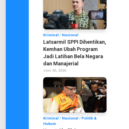
Kriminal
/
Nasional
Latsarmil SPPI Dihentikan,
Kemhan Ubah Program
Jadi Latihan Bela Negara
dan Manajerial
Juni 30, 2026
Kriminal
/
Nasional
/
Politik &
Hukum