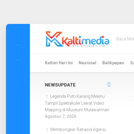
Skip
to
Baca Ma
content
Kaltim Hari Ini
Nasional
Balikpapan
S
NEWSUPDATE
Legenda Putri Karang Melenu
Tampil Spektakuler Lewat Video
Mapping di Museum Mulawarman
Agustus 7, 2026
Membongkar Rahasia Agensi