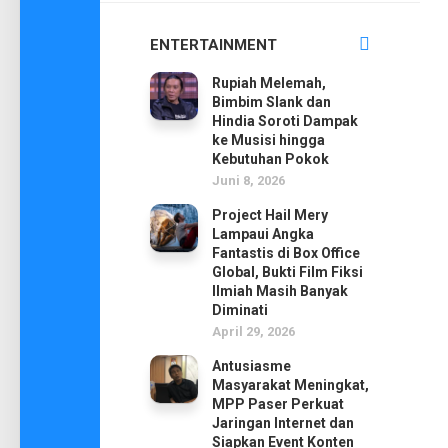
ENTERTAINMENT
Rupiah Melemah,
Bimbim Slank dan
Hindia Soroti Dampak
ke Musisi hingga
Kebutuhan Pokok
Juni 8, 2026
Project Hail Mery
Lampaui Angka
Fantastis di Box Office
Global, Bukti Film Fiksi
Ilmiah Masih Banyak
Diminati
April 29, 2026
Antusiasme
Masyarakat Meningkat,
MPP Paser Perkuat
Jaringan Internet dan
Siapkan Event Konten