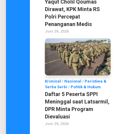
Yaqut Cholil Qoumas
Dirawat, KPK Minta RS
Polri Percepat
Penanganan Medis
Juni 29, 2026
Kriminal
/
Nasional
/
Peristiwa &
Serba Serbi
/
Politik & Hukum
Daftar 5 Peserta SPPI
Meninggal saat Latsarmil,
DPR Minta Program
Dievaluasi
Juni 29, 2026