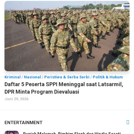
Kriminal
/
Nasional
/
Peristiwa & Serba Serbi
/
Politik & Hukum
Daftar 5 Peserta SPPI Meninggal saat Latsarmil,
DPR Minta Program Dievaluasi
Juni 29, 2026
ENTERTAINMENT
Rupiah Melemah, Bimbim Slank dan Hindia Soroti