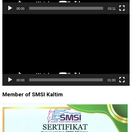
00:00
03:11
Pemutar
Video
00:00
01:00
Member of SMSI Kaltim