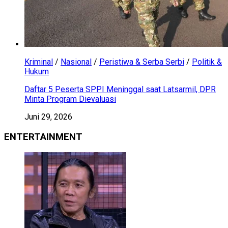
Kriminal
/
Nasional
/
Peristiwa & Serba Serbi
/
Politik &
Hukum
Daftar 5 Peserta SPPI Meninggal saat Latsarmil, DPR
Minta Program Dievaluasi
Juni 29, 2026
ENTERTAINMENT