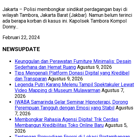
Jakarta – Polisi membongkar sindikat perdagangan bayi di
wilayah Tambora, Jakarta Barat (Jakbar). Namun belum terinci
ada berapa korban di kasus ini. Kapolsek Tambora Kompol
Donny...
Februari 22, 2024
NEWSUPDATE
Keunggulan dan Perawatan Furniture Minimalis: Desain
Sederhana dan Hemat Ruang
Agustus 9, 2026
Tips Mengenali Platform Donasi Digital yang Kredibel
dan Transparan
Agustus 9, 2026
Legenda Putri Karang Melenu Tampil Spektakuler Lewat
Video Mapping di Museum Mulawarman
Agustus 7,
2026
IWABA Samarinda Gelar Seminar Hipnoterapi, Dorong
Perempuan Tangguh dengan Emosi yang Stabil
Agustus
7, 2026
Membongkar Rahasia Agensi Digital: Trik Cerdas
Membangun Kredibilitas Toko Online Baru
Agustus 5,
2026
Tantangan Penyediaan Energi di Lokasi Pertambangan