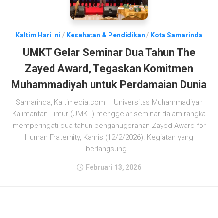
Kaltim Hari Ini
/
Kesehatan & Pendidikan
/
Kota Samarinda
UMKT Gelar Seminar Dua Tahun The
Zayed Award, Tegaskan Komitmen
Muhammadiyah untuk Perdamaian Dunia
Samarinda, Kaltimedia.com – Universitas Muhammadiyah
Kalimantan Timur (UMKT) menggelar seminar dalam rangka
memperingati dua tahun penganugerahan Zayed Award for
Human Fraternity, Kamis (12/2/2026). Kegiatan yang
berlangsung...
Februari 13, 2026