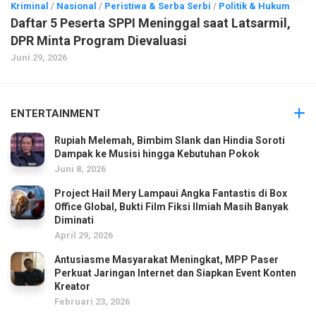
Kriminal
/
Nasional
/
Peristiwa & Serba Serbi
/
Politik & Hukum
Daftar 5 Peserta SPPI Meninggal saat Latsarmil,
DPR Minta Program Dievaluasi
Juni 29, 2026
ENTERTAINMENT
Rupiah Melemah, Bimbim Slank dan Hindia Soroti
Dampak ke Musisi hingga Kebutuhan Pokok
Juni 8, 2026
Project Hail Mery Lampaui Angka Fantastis di Box
Office Global, Bukti Film Fiksi Ilmiah Masih Banyak
Diminati
April 29, 2026
Antusiasme Masyarakat Meningkat, MPP Paser
Perkuat Jaringan Internet dan Siapkan Event Konten
Kreator
Februari 23, 2026